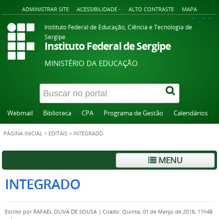
ADMINISTRAR SITE
ACESSIBILIDADE -
ALTO CONTRASTE
MAPA
A+
A
A-
Instituto Federal de Educação, Ciência e Tecnologia de
Sergipe
Instituto Federal de Sergipe
MINISTÉRIO DA EDUCAÇÃO
Webmail
Biblioteca
CPA
Programa de Gestão
Calendários
PÁGINA INICIAL
>
EDITAIS
>
INTEGRADO
MENU
INTEGRADO
Escrito por
RAFAEL OLIVA DE SOUSA
|
Criado: Quinta, 01 de Março de 2018, 11h48