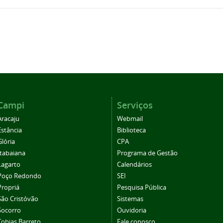
Campi
Serviços
Aracaju
Webmail
Estância
Biblioteca
Glória
CPA
Itabaiana
Programa de Gestão
Lagarto
Calendários
Poço Redondo
SEI
Propriá
Pesquisa Pública
São Cristóvão
Sistemas
Socorro
Ouvidoria
Tobias Barreto
Fale conosco