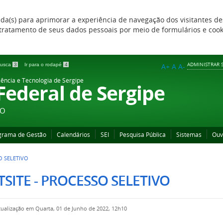
zada(s) para aprimorar a experiência de navegação dos visitantes de
 e tratamento de seus dados pessoais por meio de formulários e coo
ADMINISTRAR S
 busca
3
Ir para o rodapé
4
A+
A
A-
iência e Tecnologia de Sergipe
 Federal de Sergipe
ÃO
grama de Gestão
Calendários
SEI
Pesquisa Pública
Sistemas
Ouv
O SELETIVO
SITE - PROCESSO SELETIVO
tualização em Quarta, 01 de Junho de 2022, 12h10