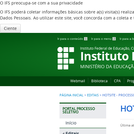
O IFS preocupa-se com a sua privacidade
O IFS poderá coletar informações básicas sobre a(s) visita(s) reali
Dados Pessoais. Ao utilizar este site, você concorda com a coleta
Ciente
Ir para o conteúdo
1
Ir para o menu
2
Ir para a
Instituto Federal de Educação, C
Instituto
MINISTÉRIO DA EDUCAÇ
Webmail
Biblioteca
CPA
Pro
PÁGINA INICIAL
>
EDITAIS
>
HOTSITE - PROCESS
HOT
PORTAL PROCESSO
SELETIVO
Início
Última a
Editais