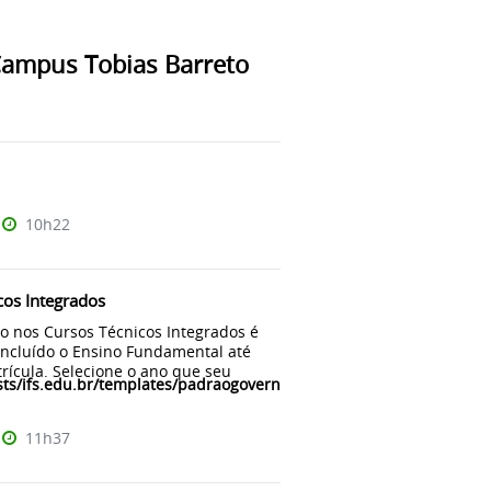
Campus Tobias Barreto
10h22
cos Integrados
o nos Cursos Técnicos Integrados é
oncluído o Ensino Fundamental até
rícula. Selecione o ano que seu
ts/ifs.edu.br/templates/padraogoverno01/html/com_content/categ
11h37