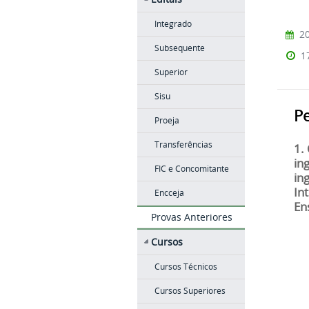
Integrado
20
Subsequente
1
Superior
Sisu
P
Proeja
Transferências
1.
in
FIC e Concomitante
in
In
Encceja
En
Provas Anteriores
Cursos
Cursos Técnicos
Cursos Superiores