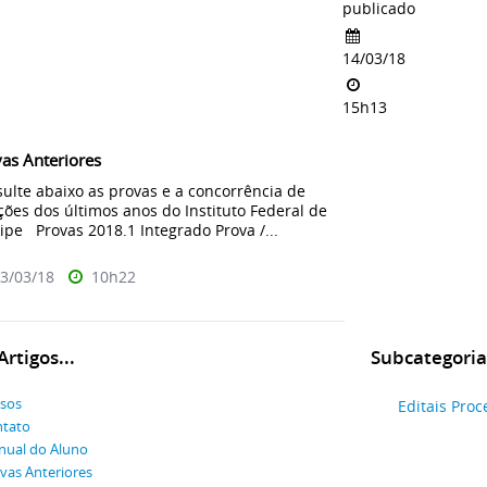
publicado
14/03/18
15h13
as Anteriores
ulte abaixo as provas e a concorrência de
ções dos últimos anos do Instituto Federal de
ipe Provas 2018.1 Integrado Prova /...
3/03/18
10h22
rtigos...
Subcategoria
sos
Editais Proc
tato
ual do Aluno
vas Anteriores