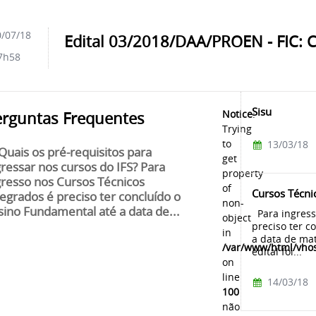
/07/18
Edital 03/2018/DAA/PROEN - FIC: 
7h58
Sisu
Notice
:
erguntas Frequentes
Trying
to
13/03/18
 Quais os pré-requisitos para
get
gressar nos cursos do IFS? Para
property
gresso nos Cursos Técnicos
of
Cursos Técni
tegrados é preciso ter concluído o
non-
sino Fundamental até a data de...
Para ingress
object
preciso ter c
in
a data de mat
/var/www/html/vhos
edital foi...
on
line
14/03/18
100
não