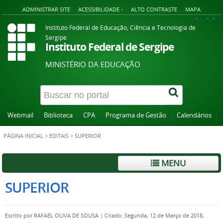
ADMINISTRAR SITE
ACESSIBILIDADE -
ALTO CONTRASTE
MAPA
A+
A
A-
Instituto Federal de Educação, Ciência e Tecnologia de
Sergipe
Instituto Federal de Sergipe
MINISTÉRIO DA EDUCAÇÃO
Webmail
Biblioteca
CPA
Programa de Gestão
Calendários
PÁGINA INICIAL
>
EDITAIS
>
SUPERIOR
MENU
SUPERIOR
Escrito por
RAFAEL OLIVA DE SOUSA
|
Criado: Segunda, 12 de Março de 2018,