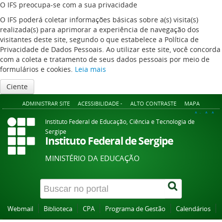
O IFS preocupa-se com a sua privacidade
O IFS poderá coletar informações básicas sobre a(s) visita(s)
realizada(s) para aprimorar a experiência de navegação dos
visitantes deste site, segundo o que estabelece a Política de
Privacidade de Dados Pessoais. Ao utilizar este site, você concorda
com a coleta e tratamento de seus dados pessoais por meio de
formulários e cookies.
Leia mais
Ciente
ADMINISTRAR SITE
ACESSIBILIDADE -
ALTO CONTRASTE
MAPA
A+
A
A-
Instituto Federal de Educação, Ciência e Tecnologia de
Sergipe
Instituto Federal de Sergipe
MINISTÉRIO DA EDUCAÇÃO
Webmail
Biblioteca
CPA
Programa de Gestão
Calendários