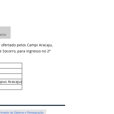
, ofertado pelos Campi Aracaju,
o e Socorro, para ingresso
no
2
º
mpus Aracaju)
Portador de Diploma e Reintegração