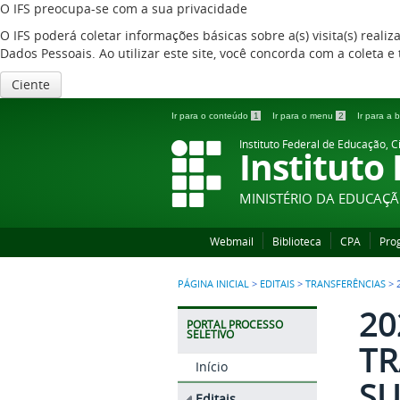
O IFS preocupa-se com a sua privacidade
O IFS poderá coletar informações básicas sobre a(s) visita(s) reali
Dados Pessoais. Ao utilizar este site, você concorda com a coleta
Ciente
Ir para o conteúdo
1
Ir para o menu
2
Ir para a
Instituto Federal de Educação, C
Instituto
MINISTÉRIO DA EDUCAÇ
Webmail
Biblioteca
CPA
Pro
PÁGINA INICIAL
>
EDITAIS
>
TRANSFERÊNCIAS
>
20
PORTAL PROCESSO
SELETIVO
TR
Início
SU
Editais