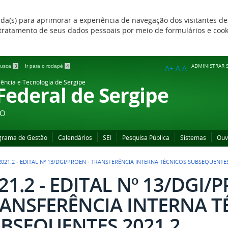
zada(s) para aprimorar a experiência de navegação dos visitantes de
 e tratamento de seus dados pessoais por meio de formulários e coo
ADMINISTRAR S
 busca
3
Ir para o rodapé
4
A+
A
A-
iência e Tecnologia de Sergipe
 Federal de Sergipe
ÃO
grama de Gestão
Calendários
SEI
Pesquisa Pública
Sistemas
Ouv
2021.2 - EDITAL Nº 13/DGI/PROEN - TRANSFERÊNCIA INTERNA TÉCNICOS SUBSEQUENTES
21.2 - EDITAL Nº 13/DGI/
ANSFERÊNCIA INTERNA T
BSEQUENTES 2021.2