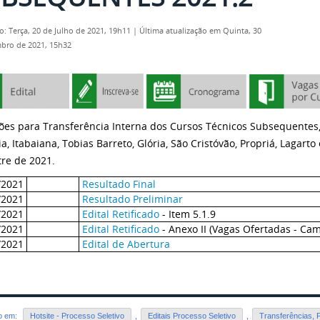
o: Terça, 20 de Julho de 2021, 19h11
|
Última atualização em Quinta, 30
bro de 2021, 15h32
ções para Transferência Interna
dos
Cursos Técnicos Subsequentes
a, Itabaiana, Tobias Barreto, Glória, São Cristóvão, Propriá, Lagart
re de 202
1
.
/2021
Resultado Final
/2021
Resultado Preliminar
/2021
Edital Retificado
- Item 5.1.9
/2021
Edital Retificado
- Anexo II (Vagas Ofertadas - Ca
/2021
Edital de Abertura
do em:
Hotsite - Processo Seletivo
,
Editais Processo Seletivo
,
Transferências, 