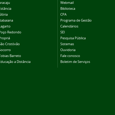
Aracaju
Webmail
Estância
Biblioteca
Glória
CPA
Itabaiana
Programa de Gestão
Lagarto
Calendários
Poço Redondo
SEI
Propriá
Pesquisa Pública
São Cristóvão
Sistemas
Socorro
Ouvidoria
Tobias Barreto
Fale conosco
Educação a Distância
Boletim de Serviços