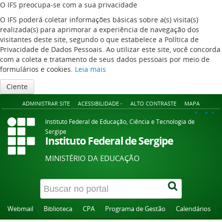
O IFS preocupa-se com a sua privacidade
O IFS poderá coletar informações básicas sobre a(s) visita(s)
realizada(s) para aprimorar a experiência de navegação dos
visitantes deste site, segundo o que estabelece a Política de
Privacidade de Dados Pessoais. Ao utilizar este site, você concorda
com a coleta e tratamento de seus dados pessoais por meio de
formulários e cookies.
Leia mais
Ciente
ADMINISTRAR SITE
ACESSIBILIDADE -
ALTO CONTRASTE
MAPA
A+
A
A-
Instituto Federal de Educação, Ciência e Tecnologia de
Sergipe
Instituto Federal de Sergipe
MINISTÉRIO DA EDUCAÇÃO
Webmail
Biblioteca
CPA
Programa de Gestão
Calendários