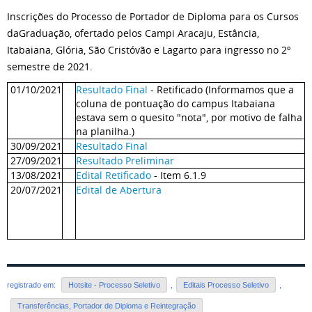
Inscrições do Processo de Portador de
Diploma
para os Cursos
da
G
raduação, ofertado
pelos
Campi Aracaju, Estância,
Itabaiana, Glória
, São Cristóvão e Lagarto para ingresso no
2
º
semestre de 202
1.
01/10/2021
Resultado Final
- Retificado (Informamos que a
coluna de pontuação do campus Itabaiana
estava sem o quesito "nota", por motivo de falha
na planilha.)
30/09/2021
Resultado Final
27/09/2021
Resultado Preliminar
13/08/2021
Edital Retificado
- Item 6.1.9
20/07/2021
Edital de Abertura
registrado em:
Hotsite - Processo Seletivo
,
Editais Processo Seletivo
,
Transferências, Portador de Diploma e Reintegração