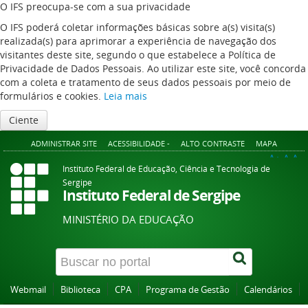
O IFS preocupa-se com a sua privacidade
O IFS poderá coletar informações básicas sobre a(s) visita(s)
realizada(s) para aprimorar a experiência de navegação dos
visitantes deste site, segundo o que estabelece a Política de
Privacidade de Dados Pessoais. Ao utilizar este site, você concorda
com a coleta e tratamento de seus dados pessoais por meio de
formulários e cookies.
Leia mais
Ciente
ADMINISTRAR SITE
ACESSIBILIDADE -
ALTO CONTRASTE
MAPA
A+
A
A-
Instituto Federal de Educação, Ciência e Tecnologia de
Sergipe
Instituto Federal de Sergipe
MINISTÉRIO DA EDUCAÇÃO
Webmail
Biblioteca
CPA
Programa de Gestão
Calendários