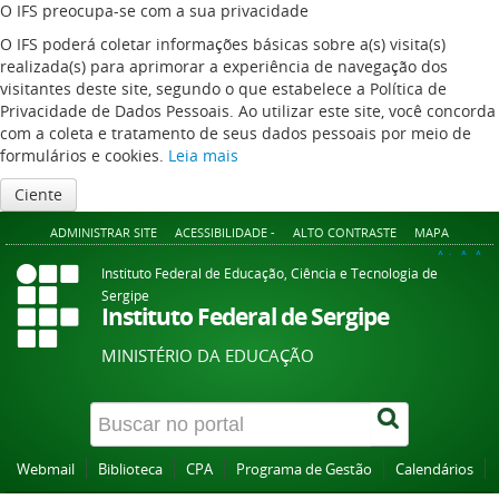
O IFS preocupa-se com a sua privacidade
O IFS poderá coletar informações básicas sobre a(s) visita(s)
realizada(s) para aprimorar a experiência de navegação dos
visitantes deste site, segundo o que estabelece a Política de
Privacidade de Dados Pessoais. Ao utilizar este site, você concorda
com a coleta e tratamento de seus dados pessoais por meio de
formulários e cookies.
Leia mais
Ciente
ADMINISTRAR SITE
ACESSIBILIDADE -
ALTO CONTRASTE
MAPA
A+
A
A-
Instituto Federal de Educação, Ciência e Tecnologia de
Sergipe
Instituto Federal de Sergipe
MINISTÉRIO DA EDUCAÇÃO
Webmail
Biblioteca
CPA
Programa de Gestão
Calendários