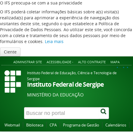
O IFS preocupa-se com a sua privacidade
O IFS poderá coletar informações básicas sobre a(s) visita(s)
realizada(s) para aprimorar a experiência de navegação dos
visitantes deste site, segundo o que estabelece a Política de
Privacidade de Dados Pessoais. Ao utilizar este site, você concorda
com a coleta e tratamento de seus dados pessoais por meio de
formulários e cookies.
Leia mais
Ciente
ADMINISTRAR SITE
ACESSIBILIDADE -
ALTO CONTRASTE
MAPA
A+
A
A-
Instituto Federal de Educação, Ciência e Tecnologia de
Sergipe
Instituto Federal de Sergipe
MINISTÉRIO DA EDUCAÇÃO
Webmail
Biblioteca
CPA
Programa de Gestão
Calendários