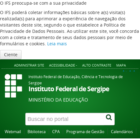
O IFS preocupa-se com a sua privacidade
O IFS poderá coletar informações básicas sobre a(s) visita(s)
realizada(s) para aprimorar a experiência de navegação dos
visitantes deste site, segundo o que estabelece a Política de
Privacidade de Dados Pessoais. Ao utilizar este site, você concorda
com a coleta e tratamento de seus dados pessoais por meio de
formulários e cookies.
Leia mais
Ciente
ADMINISTRAR SITE
ACESSIBILIDADE -
ALTO CONTRASTE
MAPA
A+
A
A-
Instituto Federal de Educação, Ciência e Tecnologia de
Sergipe
Instituto Federal de Sergipe
MINISTÉRIO DA EDUCAÇÃO
Webmail
Biblioteca
CPA
Programa de Gestão
Calendários