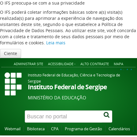
O IFS preocupa-se com a sua privacidade
O IFS poderá coletar informações básicas sobre a(s) visita(s)
realizada(s) para aprimorar a experiência de navegação dos
visitantes deste site, segundo o que estabelece a Política de
Privacidade de Dados Pessoais. Ao utilizar este site, você concorda
com a coleta e tratamento de seus dados pessoais por meio de
formulários e cookies.
Leia mais
Ciente
ADMINISTRAR SITE
ACESSIBILIDADE -
ALTO CONTRASTE
MAPA
A+
A
A-
Instituto Federal de Educação, Ciência e Tecnologia de
Sergipe
Instituto Federal de Sergipe
MINISTÉRIO DA EDUCAÇÃO
Webmail
Biblioteca
CPA
Programa de Gestão
Calendários