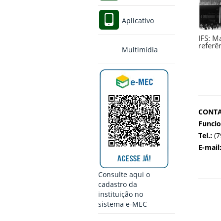
Aplicativo
IFS: M
referê
Multimídia
CONTA
Funci
Tel.:
(7
E-mail
Consulte aqui o
cadastro da
instituição no
sistema e-MEC