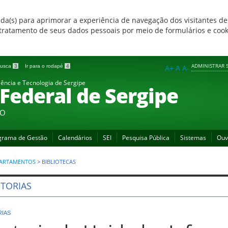
zada(s) para aprimorar a experiência de navegação dos visitantes de
 e tratamento de seus dados pessoais por meio de formulários e coo
ADMINISTRAR S
 busca
3
Ir para o rodapé
4
A+
A
A-
iência e Tecnologia de Sergipe
 Federal de Sergipe
ÃO
grama de Gestão
Calendários
SEI
Pesquisa Pública
Sistemas
Ouv
PARTAMENTOS
>
BIBLIOTECAS
ETORIAS
RIAS