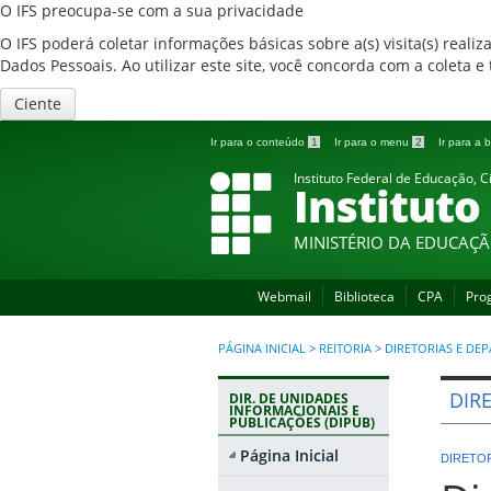
O IFS preocupa-se com a sua privacidade
O IFS poderá coletar informações básicas sobre a(s) visita(s) reali
Dados Pessoais. Ao utilizar este site, você concorda com a coleta
Ciente
Ir para o conteúdo
1
Ir para o menu
2
Ir para a
Instituto Federal de Educação, C
Instituto
MINISTÉRIO DA EDUCAÇ
Webmail
Biblioteca
CPA
Pro
PÁGINA INICIAL
>
REITORIA
>
DIRETORIAS E DE
DIR
DIR. DE UNIDADES
INFORMACIONAIS E
PUBLICAÇÕES (DIPUB)
Página Inicial
DIRETO