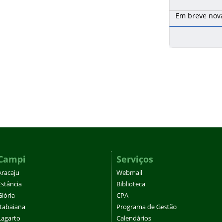
Em breve nova
Campi
Serviços
Aracaju
Webmail
Estância
Biblioteca
Glória
CPA
Itabaiana
Programa de Gestão
Lagarto
Calendários