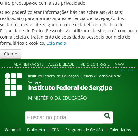
O IFS preocupa-se com a sua privacidade
O IFS poderá coletar informações básicas sobre a(s) visita(s)
realizada(s) para aprimorar a experiência de navegação dos
visitantes deste site, segundo o que estabelece a Política de
Privacidade de Dados Pessoais. Ao utilizar este site, você concorda
com a coleta e tratamento de seus dados pessoais por meio de
formulários e cookies.
Leia mais
Ciente
ADMINISTRAR SITE
ACESSIBILIDADE -
ALTO CONTRASTE
MAPA
A+
A
A-
Instituto Federal de Educação, Ciência e Tecnologia de
Sergipe
Instituto Federal de Sergipe
MINISTÉRIO DA EDUCAÇÃO
Webmail
Biblioteca
CPA
Programa de Gestão
Calendários