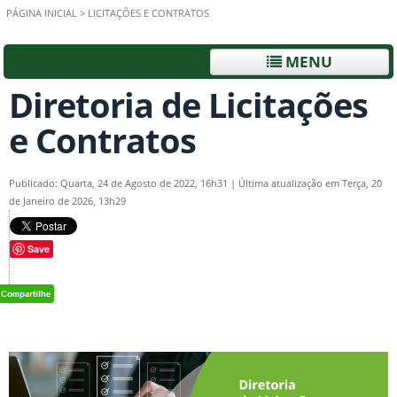
PÁGINA INICIAL
>
LICITAÇÕES E CONTRATOS
MENU
Diretoria de Licitações
e Contratos
Publicado: Quarta, 24 de Agosto de 2022, 16h31
|
Última atualização em Terça, 20
de Janeiro de 2026, 13h29
Save