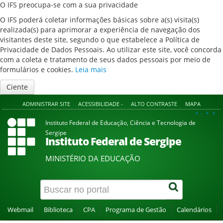
O IFS preocupa-se com a sua privacidade
O IFS poderá coletar informações básicas sobre a(s) visita(s)
realizada(s) para aprimorar a experiência de navegação dos
visitantes deste site, segundo o que estabelece a Política de
Privacidade de Dados Pessoais. Ao utilizar este site, você concorda
com a coleta e tratamento de seus dados pessoais por meio de
formulários e cookies.
Leia mais
Ciente
ADMINISTRAR SITE
ACESSIBILIDADE -
ALTO CONTRASTE
MAPA
A+
A
A-
Instituto Federal de Educação, Ciência e Tecnologia de
Sergipe
Instituto Federal de Sergipe
MINISTÉRIO DA EDUCAÇÃO
Webmail
Biblioteca
CPA
Programa de Gestão
Calendários