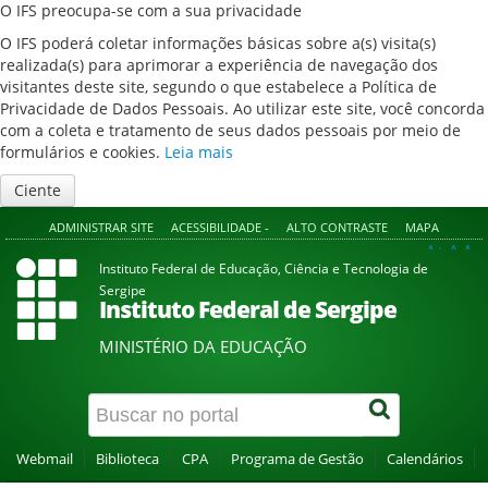
O IFS preocupa-se com a sua privacidade
O IFS poderá coletar informações básicas sobre a(s) visita(s)
realizada(s) para aprimorar a experiência de navegação dos
visitantes deste site, segundo o que estabelece a Política de
Privacidade de Dados Pessoais. Ao utilizar este site, você concorda
com a coleta e tratamento de seus dados pessoais por meio de
formulários e cookies.
Leia mais
Ciente
ADMINISTRAR SITE
ACESSIBILIDADE -
ALTO CONTRASTE
MAPA
A+
A
A-
Instituto Federal de Educação, Ciência e Tecnologia de
Sergipe
Instituto Federal de Sergipe
MINISTÉRIO DA EDUCAÇÃO
Webmail
Biblioteca
CPA
Programa de Gestão
Calendários