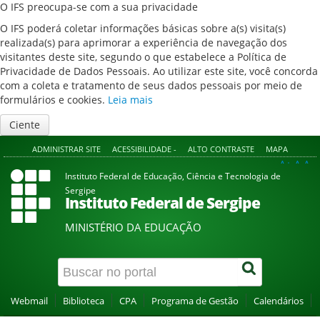
O IFS preocupa-se com a sua privacidade
O IFS poderá coletar informações básicas sobre a(s) visita(s)
realizada(s) para aprimorar a experiência de navegação dos
visitantes deste site, segundo o que estabelece a Política de
Privacidade de Dados Pessoais. Ao utilizar este site, você concorda
com a coleta e tratamento de seus dados pessoais por meio de
formulários e cookies.
Leia mais
Ciente
ADMINISTRAR SITE
ACESSIBILIDADE -
ALTO CONTRASTE
MAPA
A+
A
A-
Instituto Federal de Educação, Ciência e Tecnologia de
Sergipe
Instituto Federal de Sergipe
MINISTÉRIO DA EDUCAÇÃO
Webmail
Biblioteca
CPA
Programa de Gestão
Calendários