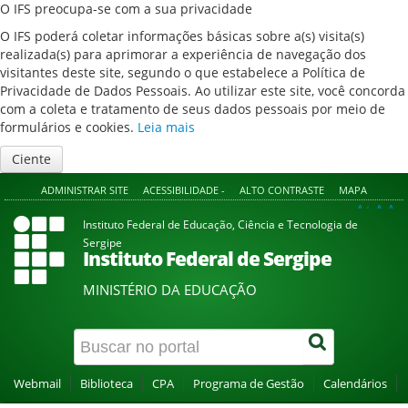
O IFS preocupa-se com a sua privacidade
O IFS poderá coletar informações básicas sobre a(s) visita(s)
realizada(s) para aprimorar a experiência de navegação dos
visitantes deste site, segundo o que estabelece a Política de
Privacidade de Dados Pessoais. Ao utilizar este site, você concorda
com a coleta e tratamento de seus dados pessoais por meio de
formulários e cookies.
Leia mais
Ciente
ADMINISTRAR SITE
ACESSIBILIDADE -
ALTO CONTRASTE
MAPA
A+
A
A-
Instituto Federal de Educação, Ciência e Tecnologia de
Sergipe
Instituto Federal de Sergipe
MINISTÉRIO DA EDUCAÇÃO
Webmail
Biblioteca
CPA
Programa de Gestão
Calendários