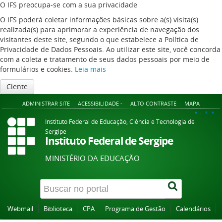
O IFS preocupa-se com a sua privacidade
O IFS poderá coletar informações básicas sobre a(s) visita(s)
realizada(s) para aprimorar a experiência de navegação dos
visitantes deste site, segundo o que estabelece a Política de
Privacidade de Dados Pessoais. Ao utilizar este site, você concorda
com a coleta e tratamento de seus dados pessoais por meio de
formulários e cookies.
Leia mais
Ciente
ADMINISTRAR SITE
ACESSIBILIDADE -
ALTO CONTRASTE
MAPA
A+
A
A-
Instituto Federal de Educação, Ciência e Tecnologia de
Sergipe
Instituto Federal de Sergipe
MINISTÉRIO DA EDUCAÇÃO
Webmail
Biblioteca
CPA
Programa de Gestão
Calendários