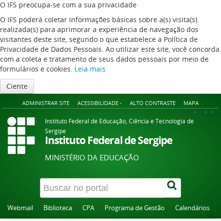
O IFS preocupa-se com a sua privacidade
O IFS poderá coletar informações básicas sobre a(s) visita(s)
realizada(s) para aprimorar a experiência de navegação dos
visitantes deste site, segundo o que estabelece a Política de
Privacidade de Dados Pessoais. Ao utilizar este site, você concorda
com a coleta e tratamento de seus dados pessoais por meio de
formulários e cookies.
Leia mais
Ciente
ADMINISTRAR SITE
ACESSIBILIDADE -
ALTO CONTRASTE
MAPA
A+
A
A-
Instituto Federal de Educação, Ciência e Tecnologia de
Sergipe
Instituto Federal de Sergipe
MINISTÉRIO DA EDUCAÇÃO
Webmail
Biblioteca
CPA
Programa de Gestão
Calendários