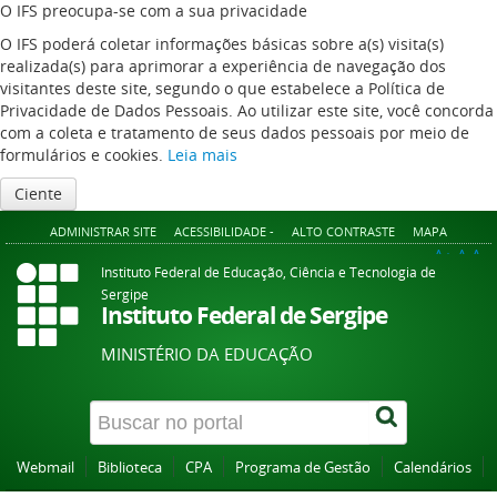
O IFS preocupa-se com a sua privacidade
O IFS poderá coletar informações básicas sobre a(s) visita(s)
realizada(s) para aprimorar a experiência de navegação dos
visitantes deste site, segundo o que estabelece a Política de
Privacidade de Dados Pessoais. Ao utilizar este site, você concorda
com a coleta e tratamento de seus dados pessoais por meio de
formulários e cookies.
Leia mais
Ciente
ADMINISTRAR SITE
ACESSIBILIDADE -
ALTO CONTRASTE
MAPA
A+
A
A-
Instituto Federal de Educação, Ciência e Tecnologia de
Sergipe
Instituto Federal de Sergipe
MINISTÉRIO DA EDUCAÇÃO
Webmail
Biblioteca
CPA
Programa de Gestão
Calendários