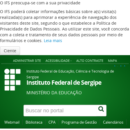
O IFS preocupa-se com a sua privacidade
O IFS poderá coletar informações básicas sobre a(s) visita(s)
realizada(s) para aprimorar a experiência de navegação dos
visitantes deste site, segundo o que estabelece a Política de
Privacidade de Dados Pessoais. Ao utilizar este site, você concorda
com a coleta e tratamento de seus dados pessoais por meio de
formulários e cookies.
Leia mais
Ciente
ADMINISTRAR SITE
ACESSIBILIDADE -
ALTO CONTRASTE
MAPA
A+
A
A-
Instituto Federal de Educação, Ciência e Tecnologia de
Sergipe
Instituto Federal de Sergipe
MINISTÉRIO DA EDUCAÇÃO
Webmail
Biblioteca
CPA
Programa de Gestão
Calendários