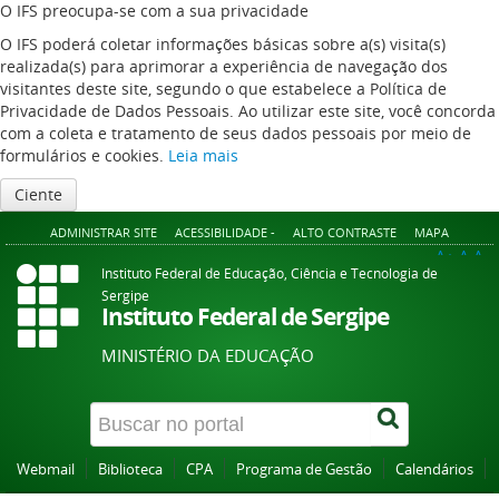
O IFS preocupa-se com a sua privacidade
O IFS poderá coletar informações básicas sobre a(s) visita(s)
realizada(s) para aprimorar a experiência de navegação dos
visitantes deste site, segundo o que estabelece a Política de
Privacidade de Dados Pessoais. Ao utilizar este site, você concorda
com a coleta e tratamento de seus dados pessoais por meio de
formulários e cookies.
Leia mais
Ciente
ADMINISTRAR SITE
ACESSIBILIDADE -
ALTO CONTRASTE
MAPA
A+
A
A-
Instituto Federal de Educação, Ciência e Tecnologia de
Sergipe
Instituto Federal de Sergipe
MINISTÉRIO DA EDUCAÇÃO
Webmail
Biblioteca
CPA
Programa de Gestão
Calendários