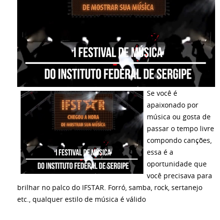
Se você é
apaixonado por
música ou gosta de
passar o tempo livre
compondo canções,
essa é a
oportunidade que
você precisava para
brilhar no palco do IFSTAR. Forró, samba, rock, sertanejo
etc., qualquer estilo de música é válido