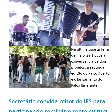
Na última quarta-feira
de maio, 29, houve a
convergência de dois
projetos: a segunda
edição do Palco Aberto
e o lançamento do
Palco Itinerante
Secretário convida reitor do IFS para
participar de seminário sobre cultura