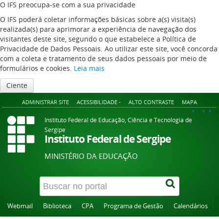
O IFS preocupa-se com a sua privacidade
O IFS poderá coletar informações básicas sobre a(s) visita(s)
realizada(s) para aprimorar a experiência de navegação dos
visitantes deste site, segundo o que estabelece a Política de
Privacidade de Dados Pessoais. Ao utilizar este site, você concorda
com a coleta e tratamento de seus dados pessoais por meio de
formulários e cookies.
Leia mais
Ciente
ADMINISTRAR SITE
ACESSIBILIDADE -
ALTO CONTRASTE
MAPA
A+
A
A-
Instituto Federal de Educação, Ciência e Tecnologia de
Sergipe
Instituto Federal de Sergipe
MINISTÉRIO DA EDUCAÇÃO
Webmail
Biblioteca
CPA
Programa de Gestão
Calendários