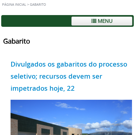
PÁGINA INICIAL
>
GABARITO
MENU
Gabarito
Divulgados os gabaritos do processo
seletivo; recursos devem ser
impetrados hoje, 22