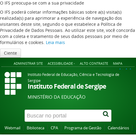
O IFS preocupa-se com a sua privacidade
O IFS poderá coletar informações básicas sobre a(s) visita(s)
realizada(s) para aprimorar a experiência de navegação dos
visitantes deste site, segundo o que estabelece a Política de
Privacidade de Dados Pessoais. Ao utilizar este site, você concorda
com a coleta e tratamento de seus dados pessoais por meio de
formulários e cookies.
Leia mais
Ciente
ADMINISTRAR SITE
ACESSIBILIDADE -
ALTO CONTRASTE
MAPA
A+
A
A-
Instituto Federal de Educação, Ciência e Tecnologia de
Sergipe
Instituto Federal de Sergipe
MINISTÉRIO DA EDUCAÇÃO
Webmail
Biblioteca
CPA
Programa de Gestão
Calendários