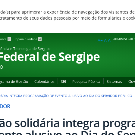
zada(s) para aprimorar a experiência de navegação dos visitantes de
 e tratamento de seus dados pessoais por meio de formulários e coo
ADMINISTRAR S
 busca
3
Ir para o rodapé
4
A+
A
A-
iência e Tecnologia de Sergipe
 Federal de Sergipe
ÃO
grama de Gestão
Calendários
SEI
Pesquisa Pública
Sistemas
Ouv
DÁRIA INTEGRA PROGRAMAÇÃO DE EVENTO ALUSIVO AO DIA DO SERVIDOR PÚBLICO
IDOR
ão solidária integra prog
ento alusivo ao Dia do Ser