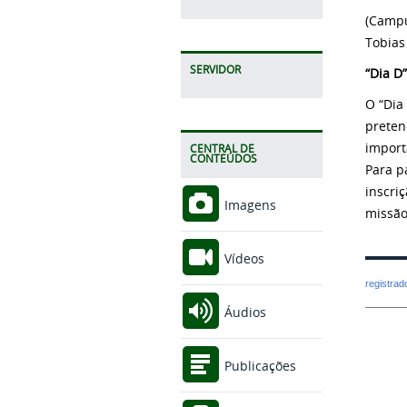
(Campu
Tobias
SERVIDOR
“Dia D”
O “Dia
preten
import
CENTRAL DE
CONTEÚDOS
Para p
inscri
Imagens
missão
Vídeos
registra
Áudios
Publicações