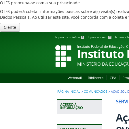
O IFS preocupa-se com a sua privacidade
O IFS poderá coletar informações básicas sobre a(s) visita(s) reali
Dados Pessoais. Ao utilizar este site, você concorda com a coleta
Ciente
Ir para o conteúdo
1
Ir para o menu
2
Ir para a
Instituto Federal de Educação, C
Instituto
MINISTÉRIO DA EDUCAÇ
Webmail
Biblioteca
CPA
Pro
PÁGINA INICIAL
>
COMUNICADOS
>
AÇÃO SOLI
SERV
ACESSO À
INFORMAÇÃO
Aç
ev