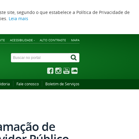
ste site, segundo o que estabelece a Política de Privacidade de
kies.
Leia mais
ITE
ACESSIBILIDADE -
ALTO CONTRASTE
MAPA
idoria
Fale conosco
Boletim de Serviços
ramação de
vidor Público