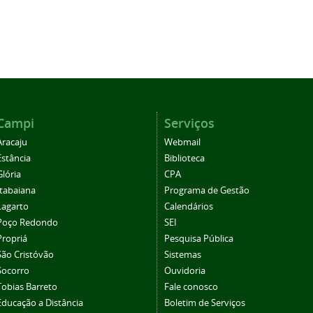
Campi
Serviços
Aracaju
Webmail
Estância
Biblioteca
Glória
CPA
Itabaiana
Programa de Gestão
Lagarto
Calendários
Poço Redondo
SEI
Propriá
Pesquisa Pública
São Cristóvão
Sistemas
Socorro
Ouvidoria
Tobias Barreto
Fale conosco
Educação a Distância
Boletim de Serviços