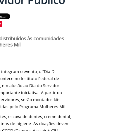
e
 distribuídos às comunidades
heres Mil
ntegram o evento, o “Dia D:
ontece no Instituto Federal de
o, em alusão ao Dia do Servidor
ortante iniciativa. A partir da
servidores, serão montados kits
idas pelo Programa Mulheres Mil.
es, escova de dentes, creme dental,
itens de higiene. As doações devem
a); CCDD (Campus Aracaju); GEN