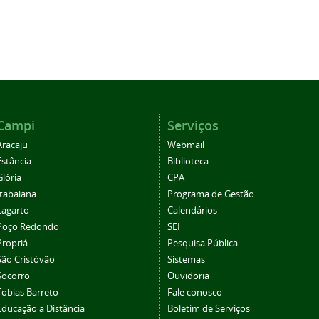
Campi
Serviços
Aracaju
Webmail
Estância
Biblioteca
Glória
CPA
Itabaiana
Programa de Gestão
Lagarto
Calendários
Poço Redondo
SEI
Propriá
Pesquisa Pública
São Cristóvão
Sistemas
Socorro
Ouvidoria
Tobias Barreto
Fale conosco
Educação a Distância
Boletim de Serviços