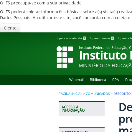
O IFS preocupa-se com a sua privacidade
O IFS poderá coletar informações básicas sobre a(s) visita(s) reali
Dados Pessoais. Ao utilizar este site, você concorda com a coleta
Ciente
Ir para o conteúdo
1
Ir para o menu
2
Ir para a
Instituto Federal de Educação, C
Instituto
MINISTÉRIO DA EDUCAÇ
Webmail
Biblioteca
CPA
Pro
PÁGINA INICIAL
>
COMUNICADOS
>
DESCONTO 
De
ACESSO À
INFORMAÇÃO
pr
ma