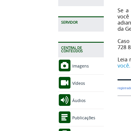
Se a 
você
adian
SERVIDOR
da Ge
Caso 
728 
CENTRAL DE
CONTEÚDOS
Leia 
você.
Imagens
Vídeos
registra
Áudios
Publicações