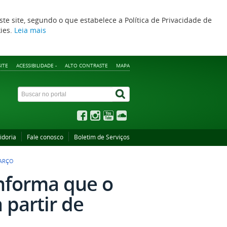
ste site, segundo o que estabelece a Política de Privacidade de
kies.
Leia mais
ITE
ACESSIBILIDADE -
ALTO CONTRASTE
MAPA
idoria
Fale conosco
Boletim de Serviços
MARÇO
informa que o
 partir de