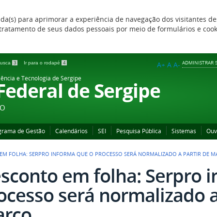
zada(s) para aprimorar a experiência de navegação dos visitantes de
 e tratamento de seus dados pessoais por meio de formulários e coo
ADMINISTRAR S
 busca
3
Ir para o rodapé
4
A+
A
A-
iência e Tecnologia de Sergipe
 Federal de Sergipe
ÃO
grama de Gestão
Calendários
SEI
Pesquisa Pública
Sistemas
Ouv
EM FOLHA: SERPRO INFORMA QUE O PROCESSO SERÁ NORMALIZADO A PARTIR DE 
sconto em folha: Serpro 
ocesso será normalizado a
rço