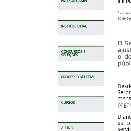
NOSSOS CAMPI
Publicad
20 de Se
INSTITUCIONAL
O Se
ajus
CONCURSOS E
o de
SELEÇÕES
públ
PROCESSO SELETIVO
Desd
Serp
mens
CURSOS
paga
Diant
às c
ALUNO
servi