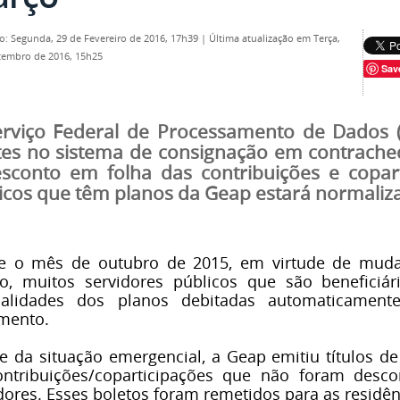
o: Segunda, 29 de Fevereiro de 2016, 17h39
|
Última atualização em Terça,
tembro de 2016, 15h25
Sav
rviço Federal de Processamento de Dados 
tes no sistema de consignação em contrache
sconto em folha das contribuições e copart
icos que têm planos da Geap estará normaliz
e o mês de outubro de 2015, em virtude de muda
ro, muitos servidores públicos que são beneficiá
alidades dos planos debitadas automaticamente
mento.
e da situação emergencial, a Geap emitiu títulos d
ontribuições/coparticipações que não foram desc
dores. Esses boletos foram remetidos para as residên