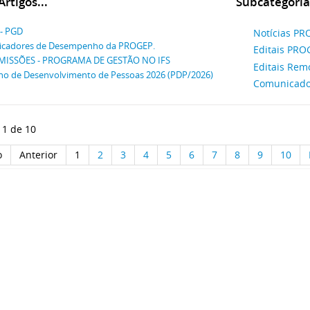
rtigos...
Subcategoria
 - PGD
Notícias P
icadores de Desempenho da PROGEP.
Editais PRO
MISSÕES - PROGRAMA DE GESTÃO NO IFS
Editais Rem
no de Desenvolvimento de Pessoas 2026 (PDP/2026)
Comunicad
 1 de 10
o
Anterior
1
2
3
4
5
6
7
8
9
10