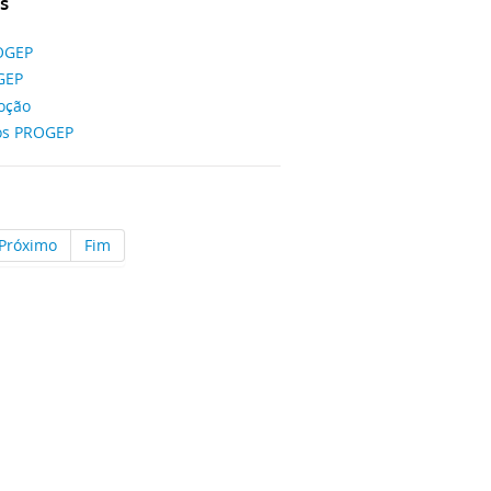
s
ROGEP
GEP
oção
os PROGEP
Próximo
Fim