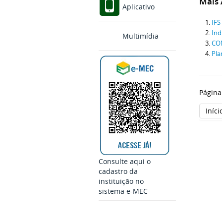
Mais A
Aplicativo
IFS
Ind
Multimídia
CO
Pla
Página
Iníci
Consulte aqui o
cadastro da
instituição no
sistema e-MEC