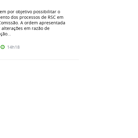
tem por objetivo possibilitar o
nto dos processos de RSC em
 Comissão. A ordem apresentada
r alterações em razão de
ão...
14h18