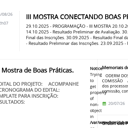
/08/26
III MOSTRA CONECTANDO BOAS PR
2h07
29.10.2025 - PROGRAMAÇÃO - III MOSTRA 20.10.202
14.10.2025 - Resultado Preliminar de Avaliação. 30
Final das Inscrições. 30.09.2025 - Resultado Final d
- Resultado Preliminar das Inscrições. 23.09.2025 - Ret
Memoriais d
Notice
:
 Mostra de Boas Práticas.
Trying
ODERM DOS 
to
COMISSÃO Ac
ITAL DO PROJETO: ACOMPANHE
dos processo
get
CRONOGRAMA DO EDITAL:
comissão, con
property
MPLATE PARA INSCRIÇÃO:
of
SULTADOS:
20/07/26
non-
object
in
/var/www/html/vhos
Ordem dos Pr