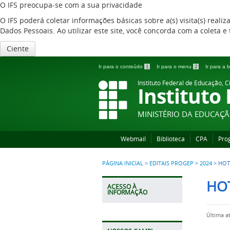
O IFS preocupa-se com a sua privacidade
O IFS poderá coletar informações básicas sobre a(s) visita(s) reali
Dados Pessoais. Ao utilizar este site, você concorda com a coleta
Ciente
Ir para o conteúdo
1
Ir para o menu
2
Ir para a
Instituto Federal de Educação, C
Instituto
MINISTÉRIO DA EDUCAÇ
Webmail
Biblioteca
CPA
Pro
PÁGINA INICIAL
>
EDITAIS PROGEP
>
2024
>
HOT
HOT
ACESSO À
INFORMAÇÃO
Última a