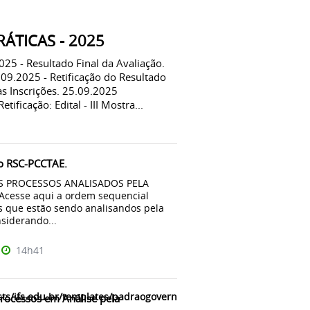
ÁTICAS - 2025
5 - Resultado Final da Avaliação.
.09.2025 - Retificação do Resultado
as Inscrições. 25.09.2025
ificação: Edital - III Mostra...
o RSC-PCCTAE.
PROCESSOS ANALISADOS PELA
esse aqui a ordem sequencial
s que estão sendo analisandos pela
siderando...
14h41
ts/ifs.edu.br/templates/padraogoverno01/html/com_content/categ
ocessos em Análise pela