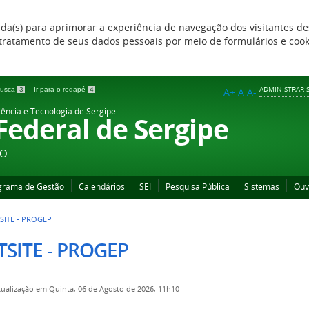
zada(s) para aprimorar a experiência de navegação dos visitantes de
 e tratamento de seus dados pessoais por meio de formulários e coo
ADMINISTRAR S
 busca
3
Ir para o rodapé
4
A+
A
A-
iência e Tecnologia de Sergipe
 Federal de Sergipe
ÃO
grama de Gestão
Calendários
SEI
Pesquisa Pública
Sistemas
Ouv
SITE - PROGEP
SITE - PROGEP
tualização em Quinta, 06 de Agosto de 2026, 11h10