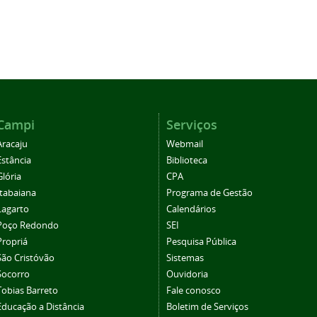
Campi
Serviços
Aracaju
Webmail
Estância
Biblioteca
Glória
CPA
Itabaiana
Programa de Gestão
Lagarto
Calendários
Poço Redondo
SEI
Propriá
Pesquisa Pública
São Cristóvão
Sistemas
Socorro
Ouvidoria
Tobias Barreto
Fale conosco
Educação a Distância
Boletim de Serviços