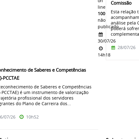
on
Comissão
line
Esta relação 
100
acompanhame
não
análise pela
publicado
poderá sofre
complementaç
30/07/26
28/07/26
14h18
onhecimento de Saberes e Competências
C)-PCCTAE
econhecimento de Saberes e Competências
-PCCTAE) é um instrumento de valorização
rajetória profissional dos servidores
grantes do Plano de Carreira dos...
6/07/26
10h52