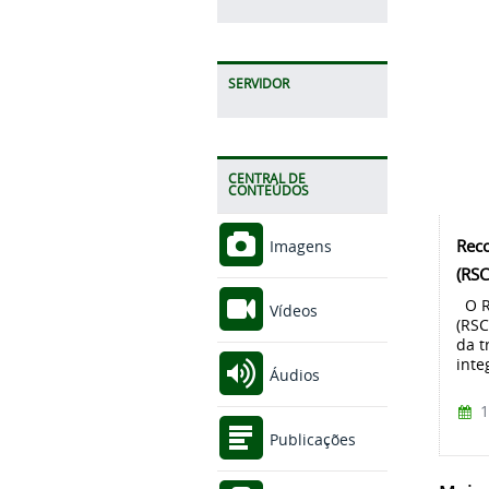
SERVIDOR
CENTRAL DE
CONTEÚDOS
Rec
Imagens
(RS
O R
Vídeos
(RSC
da t
inte
Áudios
1
Publicações