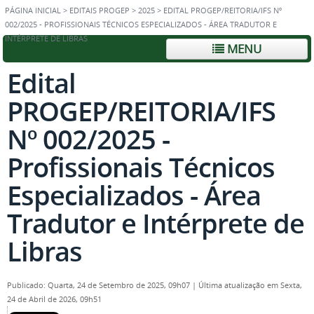
PÁGINA INICIAL
>
EDITAIS PROGEP
>
2025
>
EDITAL PROGEP/REITORIA/IFS Nº
002/2025 - PROFISSIONAIS TÉCNICOS ESPECIALIZADOS - ÁREA TRADUTOR E
INTÉRPRETE DE LIBRAS
MENU
Edital
PROGEP/REITORIA/IFS
Nº 002/2025 -
Profissionais Técnicos
Especializados - Área
Tradutor e Intérprete de
Libras
Publicado: Quarta, 24 de Setembro de 2025, 09h07
|
Última atualização em Sexta,
24 de Abril de 2026, 09h51