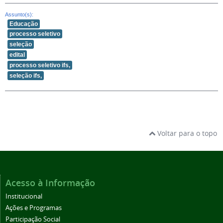
Assunto(s):
Educação
processo seletivo
seleção
edital
processo seletivo ifs,
seleção ifs,
Voltar para o topo
Acesso à Informação
Institucional
Ações e Programas
Participação Social