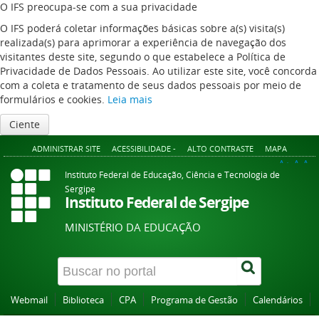
O IFS preocupa-se com a sua privacidade
O IFS poderá coletar informações básicas sobre a(s) visita(s)
realizada(s) para aprimorar a experiência de navegação dos
visitantes deste site, segundo o que estabelece a Política de
Privacidade de Dados Pessoais. Ao utilizar este site, você concorda
com a coleta e tratamento de seus dados pessoais por meio de
formulários e cookies.
Leia mais
Ciente
ADMINISTRAR SITE
ACESSIBILIDADE -
ALTO CONTRASTE
MAPA
A+
A
A-
Instituto Federal de Educação, Ciência e Tecnologia de
Sergipe
Instituto Federal de Sergipe
MINISTÉRIO DA EDUCAÇÃO
Webmail
Biblioteca
CPA
Programa de Gestão
Calendários