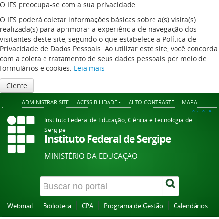
O IFS preocupa-se com a sua privacidade
O IFS poderá coletar informações básicas sobre a(s) visita(s)
realizada(s) para aprimorar a experiência de navegação dos
visitantes deste site, segundo o que estabelece a Política de
Privacidade de Dados Pessoais. Ao utilizar este site, você concorda
com a coleta e tratamento de seus dados pessoais por meio de
formulários e cookies.
Leia mais
Ciente
ADMINISTRAR SITE
ACESSIBILIDADE -
ALTO CONTRASTE
MAPA
A+
A
A-
Instituto Federal de Educação, Ciência e Tecnologia de
Sergipe
Instituto Federal de Sergipe
MINISTÉRIO DA EDUCAÇÃO
Webmail
Biblioteca
CPA
Programa de Gestão
Calendários