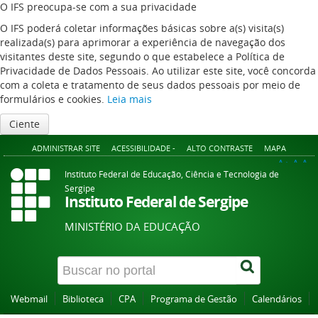
O IFS preocupa-se com a sua privacidade
O IFS poderá coletar informações básicas sobre a(s) visita(s)
realizada(s) para aprimorar a experiência de navegação dos
visitantes deste site, segundo o que estabelece a Política de
Privacidade de Dados Pessoais. Ao utilizar este site, você concorda
com a coleta e tratamento de seus dados pessoais por meio de
formulários e cookies.
Leia mais
Ciente
ADMINISTRAR SITE
ACESSIBILIDADE -
ALTO CONTRASTE
MAPA
A+
A
A-
Instituto Federal de Educação, Ciência e Tecnologia de
Sergipe
Instituto Federal de Sergipe
MINISTÉRIO DA EDUCAÇÃO
Webmail
Biblioteca
CPA
Programa de Gestão
Calendários