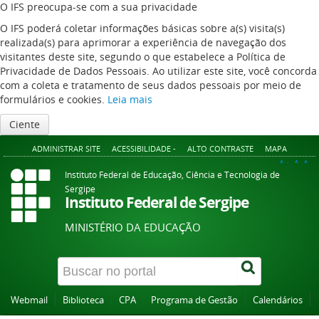
O IFS preocupa-se com a sua privacidade
O IFS poderá coletar informações básicas sobre a(s) visita(s)
realizada(s) para aprimorar a experiência de navegação dos
visitantes deste site, segundo o que estabelece a Política de
Privacidade de Dados Pessoais. Ao utilizar este site, você concorda
com a coleta e tratamento de seus dados pessoais por meio de
formulários e cookies.
Leia mais
Ciente
ADMINISTRAR SITE
ACESSIBILIDADE -
ALTO CONTRASTE
MAPA
A+
A
A-
Instituto Federal de Educação, Ciência e Tecnologia de
Sergipe
Instituto Federal de Sergipe
MINISTÉRIO DA EDUCAÇÃO
Webmail
Biblioteca
CPA
Programa de Gestão
Calendários