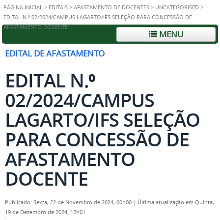
PÁGINA INICIAL
>
EDITAIS
>
AFASTAMENTO DE DOCENTES
>
UNCATEGORISED
>
EDITAL N.⁰ 02/2024/CAMPUS LAGARTO/IFS SELEÇÃO PARA CONCESSÃO DE
AFASTAMENTO DOCENTE
MENU
EDITAL DE AFASTAMENTO
EDITAL N.⁰
02/2024/CAMPUS
LAGARTO/IFS SELEÇÃO
PARA CONCESSÃO DE
AFASTAMENTO
DOCENTE
Publicado: Sexta, 22 de Novembro de 2024, 00h00
|
Última atualização em Quinta,
19 de Dezembro de 2024, 12h01