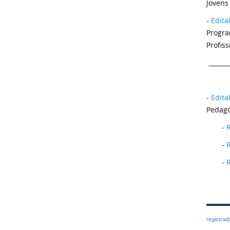
Jovens
-
Edita
Progra
Profis
_______
-
Edit
Pedagó
-
R
-
-
R
registra