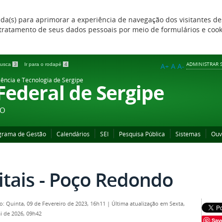
zada(s) para aprimorar a experiência de navegação dos visitantes de
 e tratamento de seus dados pessoais por meio de formulários e coo
ADMINISTRAR S
 busca
3
Ir para o rodapé
4
A+
A
A-
iência e Tecnologia de Sergipe
 Federal de Sergipe
ÃO
grama de Gestão
Calendários
SEI
Pesquisa Pública
Sistemas
Ouv
itais - Poço Redondo
o: Quinta, 09 de Fevereiro de 2023, 16h11
|
Última atualização em Sexta,
i de 2026, 09h42
Sav