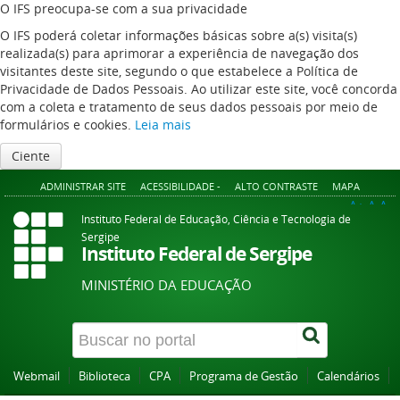
O IFS preocupa-se com a sua privacidade
O IFS poderá coletar informações básicas sobre a(s) visita(s)
realizada(s) para aprimorar a experiência de navegação dos
visitantes deste site, segundo o que estabelece a Política de
Privacidade de Dados Pessoais. Ao utilizar este site, você concorda
com a coleta e tratamento de seus dados pessoais por meio de
formulários e cookies.
Leia mais
Ciente
ADMINISTRAR SITE
ACESSIBILIDADE -
ALTO CONTRASTE
MAPA
A+
A
A-
Instituto Federal de Educação, Ciência e Tecnologia de
Sergipe
Instituto Federal de Sergipe
MINISTÉRIO DA EDUCAÇÃO
Webmail
Biblioteca
CPA
Programa de Gestão
Calendários