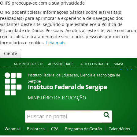
O IFS preocupa-se com a sua privacidade
O IFS poderá coletar informações básicas sobre a(s) visita(s)
realizada(s) para aprimorar a experiência de navegação dos
visitantes deste site, segundo o que estabelece a Política de
Privacidade de Dados Pessoais. Ao utilizar este site, você concorda
com a coleta e tratamento de seus dados pessoais por meio de
formulários e cookies.
Leia mais
Ciente
ADMINISTRAR SITE
ACESSIBILIDADE -
ALTO CONTRASTE
MAPA
A+
A
A-
Instituto Federal de Educação, Ciência e Tecnologia de
Sergipe
Instituto Federal de Sergipe
MINISTÉRIO DA EDUCAÇÃO
Webmail
Biblioteca
CPA
Programa de Gestão
Calendários