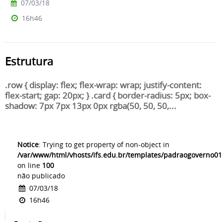
07/03/18
16h46
Estrutura
.row { display: flex; flex-wrap: wrap; justify-content:
flex-start; gap: 20px; } .card { border-radius: 5px; box-
shadow: 7px 7px 13px 0px rgba(50, 50, 50,...
Notice
: Trying to get property of non-object in
/var/www/html/vhosts/ifs.edu.br/templates/padraogoverno01
on line
100
não publicado
07/03/18
16h46