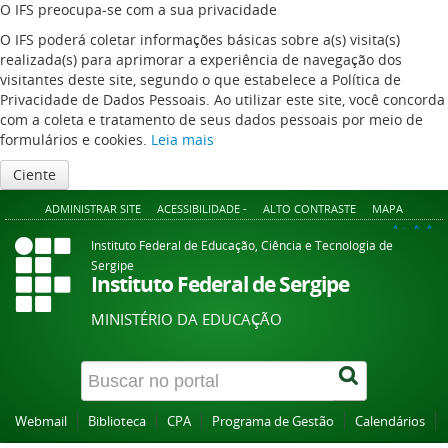
O IFS preocupa-se com a sua privacidade
O IFS poderá coletar informações básicas sobre a(s) visita(s)
realizada(s) para aprimorar a experiência de navegação dos
visitantes deste site, segundo o que estabelece a Política de
Privacidade de Dados Pessoais. Ao utilizar este site, você concorda
com a coleta e tratamento de seus dados pessoais por meio de
formulários e cookies.
Leia mais
Ciente
ADMINISTRAR SITE
ACESSIBILIDADE -
ALTO CONTRASTE
MAPA
A+
A
A-
Instituto Federal de Educação, Ciência e Tecnologia de
Sergipe
Instituto Federal de Sergipe
MINISTÉRIO DA EDUCAÇÃO
Webmail
Biblioteca
CPA
Programa de Gestão
Calendários