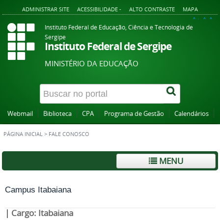
ADMINISTRAR SITE
ACESSIBILIDADE -
ALTO CONTRASTE
MAPA
A+
A
A-
Instituto Federal de Educação, Ciência e Tecnologia de
Sergipe
Instituto Federal de Sergipe
MINISTÉRIO DA EDUCAÇÃO
Webmail
Biblioteca
CPA
Programa de Gestão
Calendários
PÁGINA INICIAL
>
FALE CONOSCO
MENU
Campus Itabaiana
| Cargo: Itabaiana