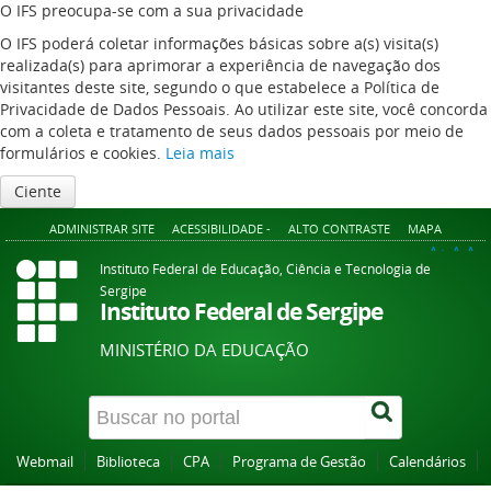
O IFS preocupa-se com a sua privacidade
O IFS poderá coletar informações básicas sobre a(s) visita(s)
realizada(s) para aprimorar a experiência de navegação dos
visitantes deste site, segundo o que estabelece a Política de
Privacidade de Dados Pessoais. Ao utilizar este site, você concorda
com a coleta e tratamento de seus dados pessoais por meio de
formulários e cookies.
Leia mais
Ciente
ADMINISTRAR SITE
ACESSIBILIDADE -
ALTO CONTRASTE
MAPA
A+
A
A-
Instituto Federal de Educação, Ciência e Tecnologia de
Sergipe
Instituto Federal de Sergipe
MINISTÉRIO DA EDUCAÇÃO
Webmail
Biblioteca
CPA
Programa de Gestão
Calendários