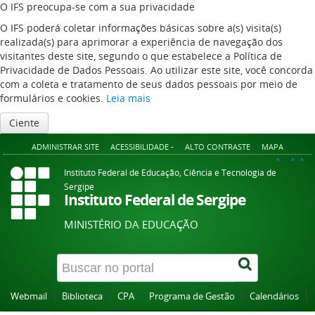
O IFS preocupa-se com a sua privacidade
O IFS poderá coletar informações básicas sobre a(s) visita(s)
realizada(s) para aprimorar a experiência de navegação dos
visitantes deste site, segundo o que estabelece a Política de
Privacidade de Dados Pessoais. Ao utilizar este site, você concorda
com a coleta e tratamento de seus dados pessoais por meio de
formulários e cookies.
Leia mais
Ciente
ADMINISTRAR SITE
ACESSIBILIDADE -
ALTO CONTRASTE
MAPA
A+
A
A-
Instituto Federal de Educação, Ciência e Tecnologia de
Sergipe
Instituto Federal de Sergipe
MINISTÉRIO DA EDUCAÇÃO
Webmail
Biblioteca
CPA
Programa de Gestão
Calendários