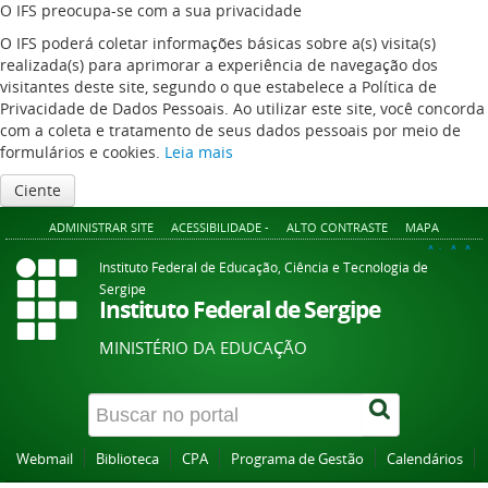
O IFS preocupa-se com a sua privacidade
O IFS poderá coletar informações básicas sobre a(s) visita(s)
realizada(s) para aprimorar a experiência de navegação dos
visitantes deste site, segundo o que estabelece a Política de
Privacidade de Dados Pessoais. Ao utilizar este site, você concorda
com a coleta e tratamento de seus dados pessoais por meio de
formulários e cookies.
Leia mais
Ciente
ADMINISTRAR SITE
ACESSIBILIDADE -
ALTO CONTRASTE
MAPA
A+
A
A-
Instituto Federal de Educação, Ciência e Tecnologia de
Sergipe
Instituto Federal de Sergipe
MINISTÉRIO DA EDUCAÇÃO
Webmail
Biblioteca
CPA
Programa de Gestão
Calendários