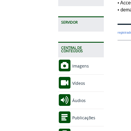
• Acce
• dema
SERVIDOR
registra
CENTRAL DE
CONTEÚDOS
Imagens
Vídeos
Áudios
Publicações