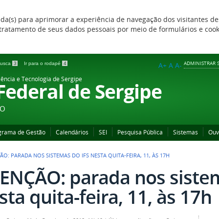
zada(s) para aprimorar a experiência de navegação dos visitantes de
 e tratamento de seus dados pessoais por meio de formulários e coo
ADMINISTRAR S
 busca
3
Ir para o rodapé
4
A+
A
A-
iência e Tecnologia de Sergipe
 Federal de Sergipe
ÃO
grama de Gestão
Calendários
SEI
Pesquisa Pública
Sistemas
Ouv
ÃO: PARADA NOS SISTEMAS DO IFS NESTA QUITA-FEIRA, 11, ÀS 17H
ENÇÃO: parada nos sistem
sta quita-feira, 11, às 17h