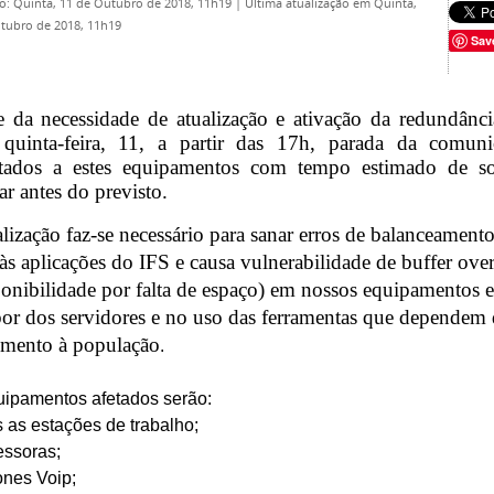
o: Quinta, 11 de Outubro de 2018, 11h19
|
Última atualização em Quinta,
tubro de 2018, 11h19
Sav
e da necessidade de atualização e ativação da redundânci
 quinta-feira, 11, a partir das 17h, parada da comun
tados a estes equipamentos com tempo estimado de s
ar antes do previsto.
lização faz-se necessário para sanar erros de balanceamento
 às aplicações do IFS e causa vulnerabilidade de buffer ove
ponibilidade por falta de espaço) em nossos equipamentos e
bor dos servidores e no uso das ferramentas que dependem d
imento à população
.
uipamentos afetados serão:
s as estações de trabalho;
essoras;
fones Voip;