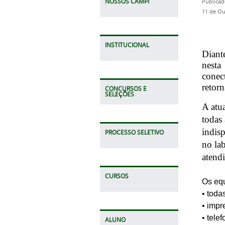
NOSSOS CAMPI
Publicad
11 de Ou
INSTITUCIONAL
Diant
nesta
conec
retorn
CONCURSOS E
SELEÇÕES
A atua
todas
indis
PROCESSO SELETIVO
no la
atend
CURSOS
Os eq
• toda
• impr
• tele
ALUNO