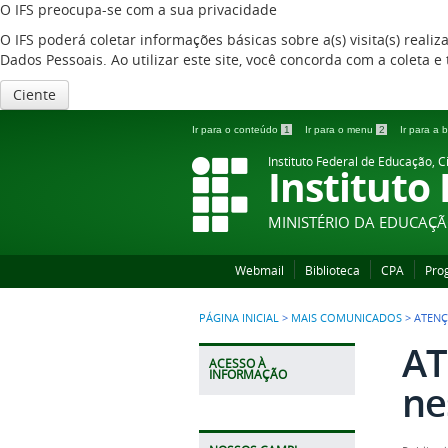
O IFS preocupa-se com a sua privacidade
O IFS poderá coletar informações básicas sobre a(s) visita(s) reali
Dados Pessoais. Ao utilizar este site, você concorda com a coleta
Ciente
Ir para o conteúdo
1
Ir para o menu
2
Ir para a
Instituto Federal de Educação, C
Instituto
MINISTÉRIO DA EDUCAÇ
Webmail
Biblioteca
CPA
Pro
PÁGINA INICIAL
>
MAIS COMUNICADOS
>
ATENÇ
AT
ACESSO À
INFORMAÇÃO
ne