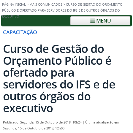
PÁGINA INICIAL
>
MAIS COMUNICADOS
>
CURSO DE GESTÃO DO ORÇAMENTO
PÚBLICO É OFERTADO PARA SERVIDORES DO IFS E DE OUTROS ÓRGÃOS DO
EXECUTIVO
MENU
CAPACITAÇÃO
Curso de Gestão do
Orçamento Público é
ofertado para
servidores do IFS e de
outros órgãos do
executivo
Publicado: Segunda, 15 de Outubro de 2018, 10h24
|
Última atualização em
Segunda, 15 de Outubro de 2018, 12h00