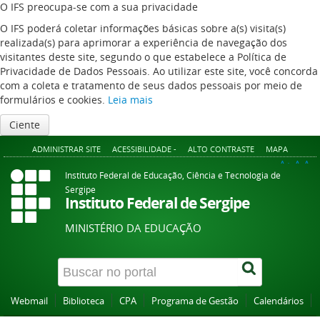
O IFS preocupa-se com a sua privacidade
O IFS poderá coletar informações básicas sobre a(s) visita(s)
realizada(s) para aprimorar a experiência de navegação dos
visitantes deste site, segundo o que estabelece a Política de
Privacidade de Dados Pessoais. Ao utilizar este site, você concorda
com a coleta e tratamento de seus dados pessoais por meio de
formulários e cookies.
Leia mais
Ciente
ADMINISTRAR SITE
ACESSIBILIDADE -
ALTO CONTRASTE
MAPA
A+
A
A-
Instituto Federal de Educação, Ciência e Tecnologia de
Sergipe
Instituto Federal de Sergipe
MINISTÉRIO DA EDUCAÇÃO
Webmail
Biblioteca
CPA
Programa de Gestão
Calendários