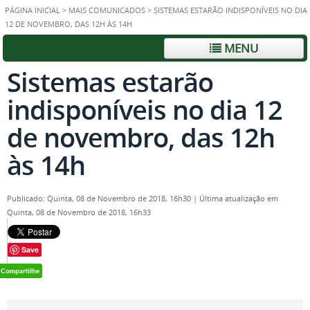
PÁGINA INICIAL
>
MAIS COMUNICADOS
>
SISTEMAS ESTARÃO INDISPONÍVEIS NO DIA
12 DE NOVEMBRO, DAS 12H ÀS 14H
MENU
Sistemas estarão
indisponíveis no dia 12
de novembro, das 12h
às 14h
Publicado: Quinta, 08 de Novembro de 2018, 16h30
|
Última atualização em
Quinta, 08 de Novembro de 2018, 16h33
Save