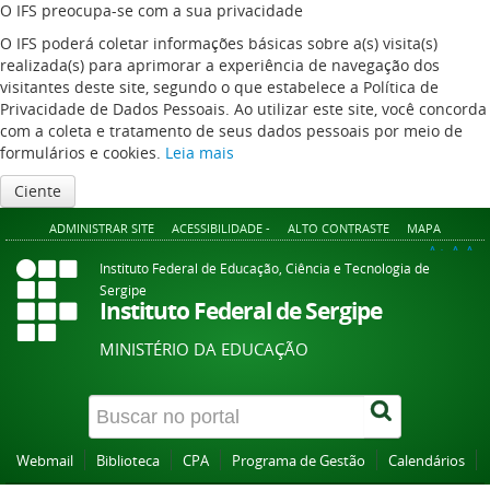
O IFS preocupa-se com a sua privacidade
O IFS poderá coletar informações básicas sobre a(s) visita(s)
realizada(s) para aprimorar a experiência de navegação dos
visitantes deste site, segundo o que estabelece a Política de
Privacidade de Dados Pessoais. Ao utilizar este site, você concorda
com a coleta e tratamento de seus dados pessoais por meio de
formulários e cookies.
Leia mais
Ciente
ADMINISTRAR SITE
ACESSIBILIDADE -
ALTO CONTRASTE
MAPA
A+
A
A-
Instituto Federal de Educação, Ciência e Tecnologia de
Sergipe
Instituto Federal de Sergipe
MINISTÉRIO DA EDUCAÇÃO
Webmail
Biblioteca
CPA
Programa de Gestão
Calendários