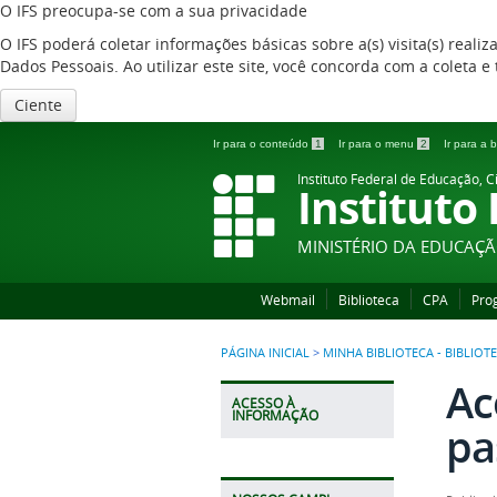
O IFS preocupa-se com a sua privacidade
O IFS poderá coletar informações básicas sobre a(s) visita(s) reali
Dados Pessoais. Ao utilizar este site, você concorda com a coleta
Ciente
Ir para o conteúdo
1
Ir para o menu
2
Ir para a
Instituto Federal de Educação, C
Instituto
MINISTÉRIO DA EDUCAÇ
Webmail
Biblioteca
CPA
Pro
PÁGINA INICIAL
>
MINHA BIBLIOTECA - BIBLIOT
Ac
ACESSO À
INFORMAÇÃO
pa