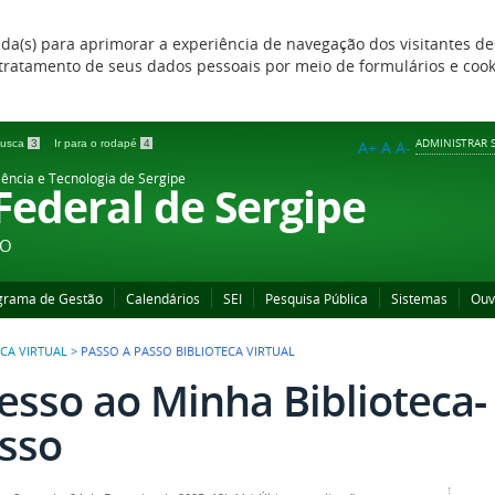
zada(s) para aprimorar a experiência de navegação dos visitantes de
 e tratamento de seus dados pessoais por meio de formulários e coo
ADMINISTRAR S
 busca
3
Ir para o rodapé
4
A+
A
A-
iência e Tecnologia de Sergipe
 Federal de Sergipe
ÃO
grama de Gestão
Calendários
SEI
Pesquisa Pública
Sistemas
Ouv
ECA VIRTUAL
>
PASSO A PASSO BIBLIOTECA VIRTUAL
esso ao Minha Biblioteca
sso