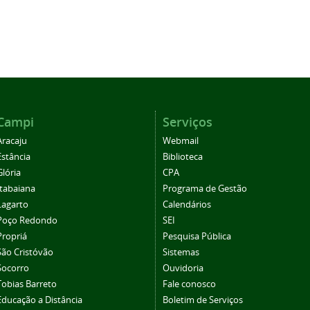
Campi
Serviços
Aracaju
Webmail
Estância
Biblioteca
Glória
CPA
Itabaiana
Programa de Gestão
Lagarto
Calendários
Poço Redondo
SEI
Propriá
Pesquisa Pública
São Cristóvão
Sistemas
Socorro
Ouvidoria
Tobias Barreto
Fale conosco
Educação a Distância
Boletim de Serviços