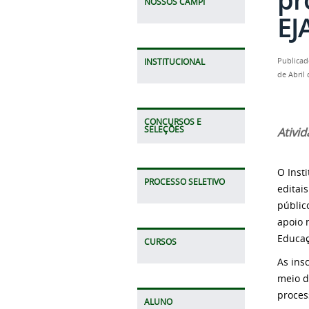
NOSSOS CAMPI
EJ
Publicad
INSTITUCIONAL
de Abril
CONCURSOS E
SELEÇÕES
Ativi
O Inst
PROCESSO SELETIVO
editai
públic
apoio 
Educaç
CURSOS
As ins
meio d
proces
ALUNO