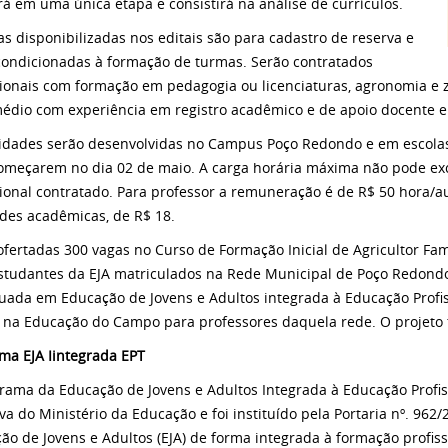
rá em uma única etapa e consistirá na análise de currículos.
as disponibilizadas nos editais são para cadastro de reserva e
condicionadas à formação de turmas. Serão contratados
sionais com formação em pedagogia ou licenciaturas, agronomia e z
médio com experiência em registro acadêmico e de apoio docente e
vidades serão desenvolvidas no Campus Poço Redondo e em escolas
omeçarem no dia 02 de maio. A carga horária máxima não pode ex
sional contratado. Para professor a remuneração é de R$ 50 hora/au
ades acadêmicas, de R$ 18.
ofertadas 300 vagas no Curso de Formação Inicial de Agricultor Fam
studantes da EJA matriculados na Rede Municipal de Poço Redond
uada em Educação de Jovens e Adultos integrada à Educação Profis
 na Educação do Campo para professores daquela rede. O projeto
ma EJA Iintegrada EPT
rama da Educação de Jovens e Adultos Integrada à Educação Profis
tiva do Ministério da Educação e foi instituído pela Portaria nº. 96
ão de Jovens e Adultos (EJA) de forma integrada à formação profissi