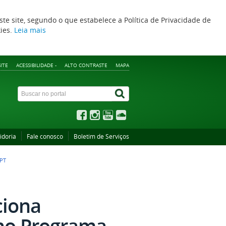
ste site, segundo o que estabelece a Política de Privacidade de
kies.
Leia mais
ITE
ACESSIBILIDADE -
ALTO CONTRASTE
MAPA
idoria
Fale conosco
Boletim de Serviços
PT
ciona
 no Programa