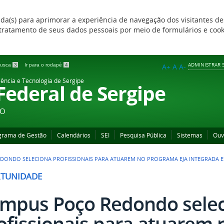
zada(s) para aprimorar a experiência de navegação dos visitantes de
 e tratamento de seus dados pessoais por meio de formulários e coo
ADMINISTRAR S
 busca
3
Ir para o rodapé
4
A+
A
A-
iência e Tecnologia de Sergipe
 Federal de Sergipe
ÃO
grama de Gestão
Calendários
SEI
Pesquisa Pública
Sistemas
Ouv
DONDO SELECIONA PROFISSIONAIS PARA ATUAREM NO PROGRAMA EJA INTEGRADA E
TUNIDADE
mpus Poço Redondo sele
ofissionais para atuarem