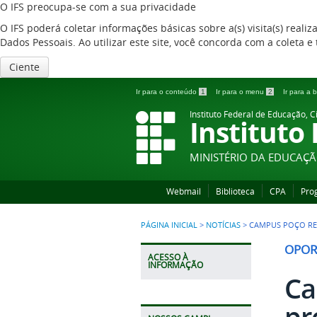
O IFS preocupa-se com a sua privacidade
O IFS poderá coletar informações básicas sobre a(s) visita(s) reali
Dados Pessoais. Ao utilizar este site, você concorda com a coleta
Ciente
Ir para o conteúdo
1
Ir para o menu
2
Ir para a
Instituto Federal de Educação, C
Instituto
MINISTÉRIO DA EDUCAÇ
Webmail
Biblioteca
CPA
Pro
PÁGINA INICIAL
>
NOTÍCIAS
>
CAMPUS POÇO RE
OPOR
ACESSO À
INFORMAÇÃO
Ca
pr