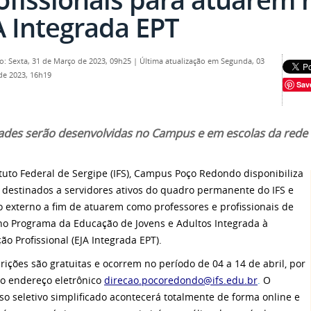
A Integrada EPT
o: Sexta, 31 de Março de 2023, 09h25
|
Última atualização em Segunda, 03
 de 2023, 16h19
Sav
dades serão desenvolvidas no Campus e em escolas da rede
ituto Federal de Sergipe (IFS), Campus Poço Redondo disponibiliza
s destinados a servidores ativos do quadro permanente do IFS e
o externo a fim de atuarem como professores e profissionais de
no Programa da Educação de Jovens e Adultos Integrada à
ão Profissional (EJA Integrada EPT).
crições são gratuitas e ocorrem no período de 04 a 14 de abril, por
o endereço eletrônico
direca
o.pocoredondo@ifs.edu.br
.
O
so seletivo simplificado acontecerá totalmente de forma online e