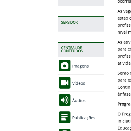
ocorre
As vag
estão 
SERVIDOR
profis
nível 
As ati
CENTRAL DE
para c
CONTEÚDOS
profis
ativid
Imagens
Serão 
para e
Vídeos
Contin
ênfase
Áudios
Progra
O Prog
Publicações
inicia
Educaç