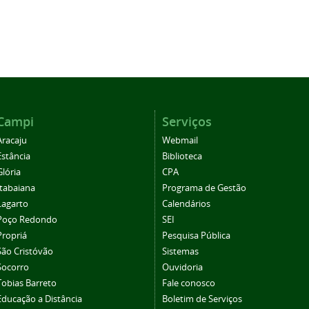
Campi
Serviços
Aracaju
Webmail
Estância
Biblioteca
Glória
CPA
Itabaiana
Programa de Gestão
Lagarto
Calendários
Poço Redondo
SEI
Propriá
Pesquisa Pública
São Cristóvão
Sistemas
Socorro
Ouvidoria
Tobias Barreto
Fale conosco
Educação a Distância
Boletim de Serviços