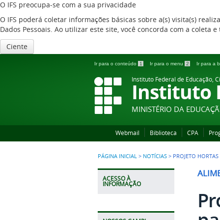
O IFS preocupa-se com a sua privacidade
O IFS poderá coletar informações básicas sobre a(s) visita(s) reali
Dados Pessoais. Ao utilizar este site, você concorda com a coleta
Ciente
Ir para o conteúdo
1
Ir para o menu
2
Ir para a
Instituto Federal de Educação, C
Instituto
MINISTÉRIO DA EDUCAÇ
Webmail
Biblioteca
CPA
Pro
PÁGINA INICIAL
>
NOTÍCIAS
>
PROJETO HORTAS 
ALIM
ACESSO À
INFORMAÇÃO
Pr
pa