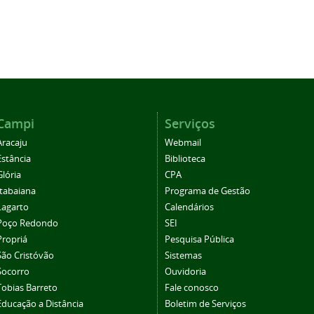
Campi
Serviços
Aracaju
Webmail
Estância
Biblioteca
Glória
CPA
Itabaiana
Programa de Gestão
Lagarto
Calendários
Poço Redondo
SEI
Propriá
Pesquisa Pública
São Cristóvão
Sistemas
Socorro
Ouvidoria
Tobias Barreto
Fale conosco
Educação a Distância
Boletim de Serviços