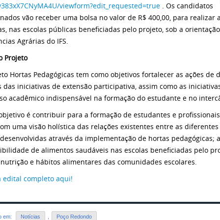
w383xX7CNyMA4U/viewform?edit_requested=true
. Os candidatos
onados vão receber uma bolsa no valor de R$ 400,00, para realizar at
vas, nas escolas públicas beneficiadas pelo projeto, sob a orientaç
ncias Agrárias do IFS.
o Projeto
eto Hortas Pedagógicas tem como objetivos fortalecer as ações de d
s das iniciativas de extensão participativa, assim como as iniciati
so acadêmico indispensável na formação do estudante e no inter
objetivo é contribuir para a formação de estudantes e profissionais
 com uma visão holística das relações existentes entre as diferente
desenvolvidas através da implementação de hortas pedagógicas; a
ibilidade de alimentos saudáveis nas escolas beneficiadas pelo pro
 nutrição e hábitos alimentares das comunidades escolares.
a edital completo aqui!
do em:
Notícias
,
Poço Redondo