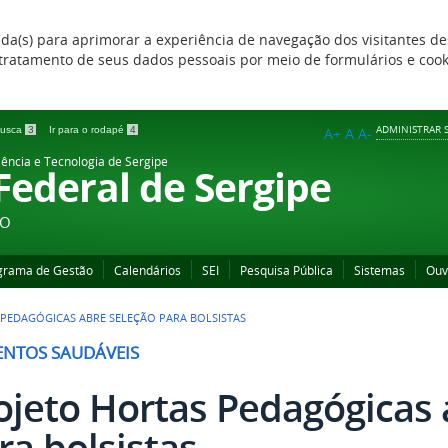
zada(s) para aprimorar a experiência de navegação dos visitantes de
 e tratamento de seus dados pessoais por meio de formulários e coo
ADMINISTRAR S
 busca
3
Ir para o rodapé
4
A+
A
A-
iência e Tecnologia de Sergipe
 Federal de Sergipe
ÃO
grama de Gestão
Calendários
SEI
Pesquisa Pública
Sistemas
Ouv
PEDAGÓGICAS ABRE SELEÇÃO PARA BOLSISTAS
ENTOS SAUDÁVEIS
ojeto Hortas Pedagógicas 
ra bolsistas