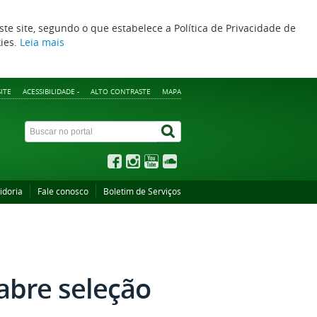
ste site, segundo o que estabelece a Política de Privacidade de
kies.
Leia mais
ITE
ACESSIBILIDADE -
ALTO CONTRASTE
MAPA
idoria
Fale conosco
Boletim de Serviços
abre seleção