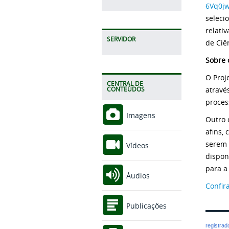
6Vq0j
seleci
relati
SERVIDOR
de Ciê
Sobre 
O Proj
CENTRAL DE
atravé
CONTEÚDOS
proces
Imagens
Outro 
afins,
serem 
Vídeos
dispon
para a
Áudios
Confir
Publicações
registra