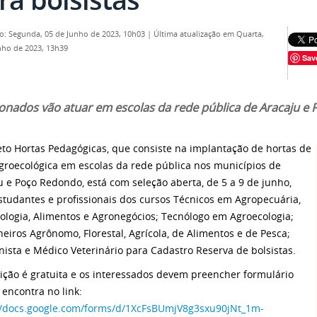
o: Segunda, 05 de Junho de 2023, 10h03
|
Última atualização em Quarta,
nho de 2023, 13h39
Sav
ionados vão atuar em escolas da rede pública de Aracaju e
eto Hortas Pedagógicas, que consiste na implantação de hortas de
groecológica em escolas da rede pública nos municípios de
u e Poço Redondo, está com seleção aberta, de 5 a 9 de junho,
studantes e profissionais dos cursos Técnicos em Agropecuária,
ologia, Alimentos e Agronegócios; Tecnólogo em Agroecologia;
eiros Agrônomo, Florestal, Agrícola, de Alimentos e de Pesca;
nista e Médico Veterinário para Cadastro Reserva de bolsistas.
rição é gratuita e os interessados devem preencher formulário
 encontra no link:
//docs.google.com/forms/d/1XcFsBUmjV8g3sxu90jNt_1m-