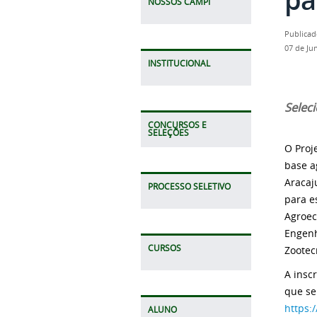
NOSSOS CAMPI
Publicad
07 de Ju
INSTITUCIONAL
Selec
CONCURSOS E
SELEÇÕES
O Proj
base a
Aracaj
PROCESSO SELETIVO
para e
Agroec
Engenh
CURSOS
Zootec
A insc
que se
https:
ALUNO