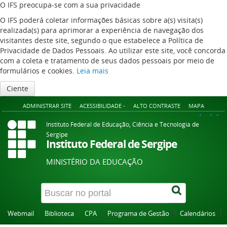
O IFS preocupa-se com a sua privacidade
O IFS poderá coletar informações básicas sobre a(s) visita(s)
realizada(s) para aprimorar a experiência de navegação dos
visitantes deste site, segundo o que estabelece a Política de
Privacidade de Dados Pessoais. Ao utilizar este site, você concorda
com a coleta e tratamento de seus dados pessoais por meio de
formulários e cookies.
Leia mais
Ciente
ADMINISTRAR SITE
ACESSIBILIDADE -
ALTO CONTRASTE
MAPA
A+
A
A-
Instituto Federal de Educação, Ciência e Tecnologia de
Sergipe
Instituto Federal de Sergipe
MINISTÉRIO DA EDUCAÇÃO
Webmail
Biblioteca
CPA
Programa de Gestão
Calendários