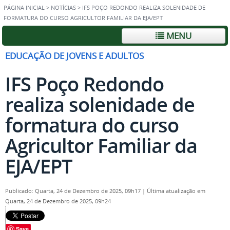
PÁGINA INICIAL
>
NOTÍCIAS
>
IFS POÇO REDONDO REALIZA SOLENIDADE DE
FORMATURA DO CURSO AGRICULTOR FAMILIAR DA EJA/EPT
MENU
EDUCAÇÃO DE JOVENS E ADULTOS
IFS Poço Redondo
realiza solenidade de
formatura do curso
Agricultor Familiar da
EJA/EPT
Publicado: Quarta, 24 de Dezembro de 2025, 09h17
|
Última atualização em
Quarta, 24 de Dezembro de 2025, 09h24
Save