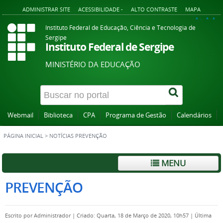
ADMINISTRAR SITE
ACESSIBILIDADE -
ALTO CONTRASTE
MAPA
A+
A
A-
Instituto Federal de Educação, Ciência e Tecnologia de
Sergipe
Instituto Federal de Sergipe
MINISTÉRIO DA EDUCAÇÃO
Webmail
Biblioteca
CPA
Programa de Gestão
Calendários
PÁGINA INICIAL
>
NOTÍCIAS PREVENÇÃO
MENU
PREVENÇÃO
Escrito por
Administrador
|
Criado: Quarta, 18 de Março de 2020, 10h57
|
Última