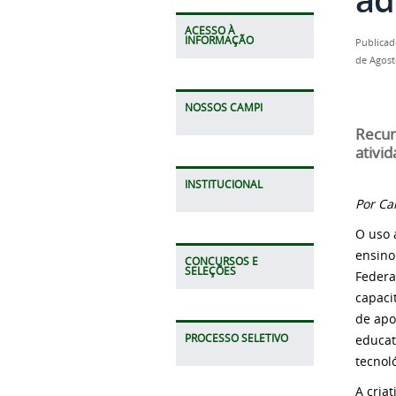
ACESSO À
INFORMAÇÃO
Publicad
de Agost
NOSSOS CAMPI
Recur
ativid
INSTITUCIONAL
Por Ca
O uso 
ensino
CONCURSOS E
SELEÇÕES
Federal
capaci
de apo
PROCESSO SELETIVO
educat
tecnol
A criat