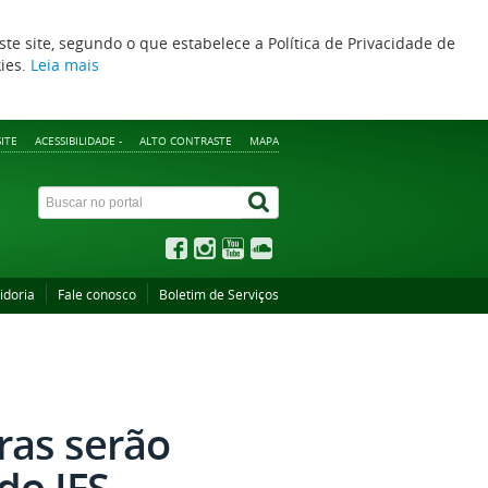
ste site, segundo o que estabelece a Política de Privacidade de
kies.
Leia mais
ITE
ACESSIBILIDADE -
ALTO CONTRASTE
MAPA
idoria
Fale conosco
Boletim de Serviços
ras serão
do IFS