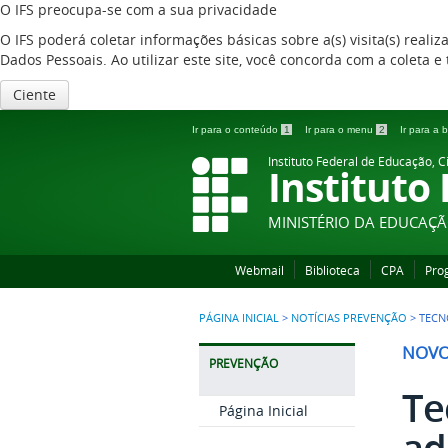
O IFS preocupa-se com a sua privacidade
O IFS poderá coletar informações básicas sobre a(s) visita(s) reali
Dados Pessoais. Ao utilizar este site, você concorda com a coleta
Ciente
Ir para o conteúdo
1
Ir para o menu
2
Ir para a
Instituto Federal de Educação, C
Instituto
MINISTÉRIO DA EDUCAÇ
Webmail
Biblioteca
CPA
Pro
PÁGINA INICIAL
>
NOTÍCIAS PREVENÇÃO
>
TECN
NOVO
PREVENÇÃO
Te
Página Inicial
ad