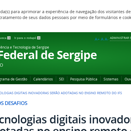
zada(s) para aprimorar a experiência de navegação dos visitantes de
 e tratamento de seus dados pessoais por meio de formulários e coo
ADMINISTRAR S
 busca
3
Ir para o rodapé
4
A+
A
A-
iência e Tecnologia de Sergipe
 Federal de Sergipe
ÃO
grama de Gestão
Calendários
SEI
Pesquisa Pública
Sistemas
Ouv
OLOGIAS DIGITAIS INOVADORAS SERÃO ADOTADAS NO ENSINO REMOTO DO IFS
S DESAFIOS
cnologias digitais inovado
otadas no ensino remoto 