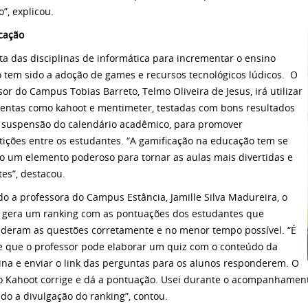
”, explicou.
cação
ta das disciplinas de informática para incrementar o ensino
 tem sido a adoção de games e recursos tecnológicos lúdicos. O
sor do Campus Tobias Barreto, Telmo Oliveira de Jesus, irá utilizar
entas como kahoot e mentimeter, testadas com bons resultados
 suspensão do calendário acadêmico, para promover
ições entre os estudantes. “A gamificação na educação tem se
o um elemento poderoso para tornar as aulas mais divertidas e
tes”, destacou.
o a professora do Campus Estância, Jamille Silva Madureira, o
 gera um ranking com as pontuações dos estudantes que
deram as questões corretamente e no menor tempo possível. “É
e que o professor pode elaborar um quiz com o conteúdo da
lina e enviar o link das perguntas para os alunos responderem. O
o Kahoot corrige e dá a pontuação. Usei durante o acompanhament
do a divulgação do ranking”, contou.