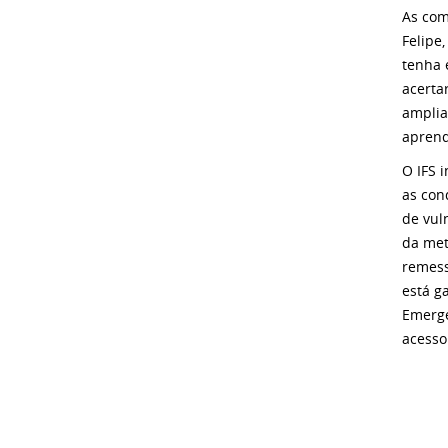
As com
Felipe
tenha 
acerta
amplia
aprend
O IFS 
as con
de vul
da met
remess
está g
Emerge
acesso