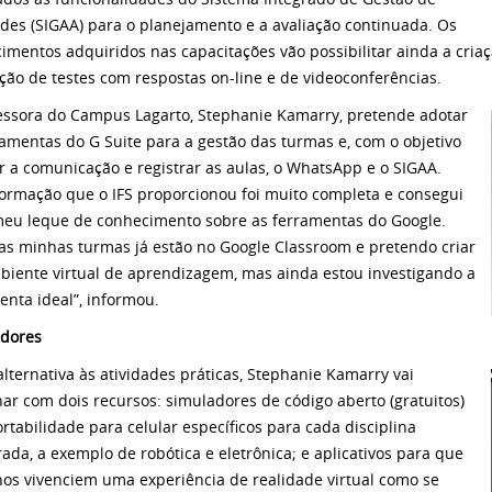
ades (SIGAA) para o planejamento e a avaliação continuada. Os
imentos adquiridos nas capacitações vão possibilitar ainda a cria
ação de testes com respostas on-line e de videoconferências.
essora do Campus Lagarto, Stephanie Kamarry, pretende adotar
ramentas do G Suite para a gestão das turmas e, com o objetivo
tar a comunicação e registrar as aulas, o WhatsApp e o SIGAA.
formação que o IFS proporcionou foi muito completa e consegui
meu leque de conhecimento sobre as ferramentas do Google.
as minhas turmas já estão no Google Classroom e pretendo criar
iente virtual de aprendizagem, mas ainda estou investigando a
enta ideal”, informou.
dores
lternativa às atividades práticas, Stephanie Kamarry vai
har com dois recursos: simuladores de código aberto (gratuitos)
rtabilidade para celular específicos para cada disciplina
rada, a exemplo de robótica e eletrônica; e aplicativos para que
nos vivenciem uma experiência de realidade virtual como se