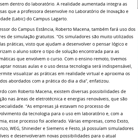
ssem dentro do laboratório. A realidade aumentada integra as
sas que a professora desenvolve no Laboratório de Inovação e
vidade (Labic) do Campus Lagarto.
essor do Campus Estância, Roberto Macena, também fará uso dos
res de simulação gratuitos. “Os simuladores são muito utilizados
las práticas, visto que ajudam a desenvolver o pensar lógico e
arizam o aluno sobre o tipo de solução encontrada para as
máticas que envolvem o curso. Com o ensino remoto, tivemos
aptar nossas aulas e o uso dessa tecnologia será indispensável,
ermite visualizar as práticas em realidade virtual e aproxima os
dos abordados com a prática do dia a dia”, enfatizou.
rdo com Roberto Macena, existem diversas possibilidades de
ção nas áreas de eletrotécnica e energias renováveis, que são
pecialidade. “As empresas já estavam no processo de
olvimento da tecnologia para o uso em laboratório e, com a
ia, esse processo foi acelerado. Várias empresas, como Exsto,
nzo, WEG, Shineider e Siemens e Festo, já possuíam simuladores
íveis e desenvolveram novas possibilidades para o atual