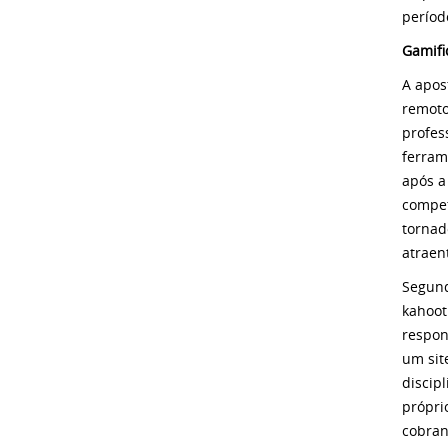
período
Gamifi
A apos
remoto
profes
ferram
após a
compet
tornad
atraen
Segund
kahoot
respon
um sit
discip
própri
cobran