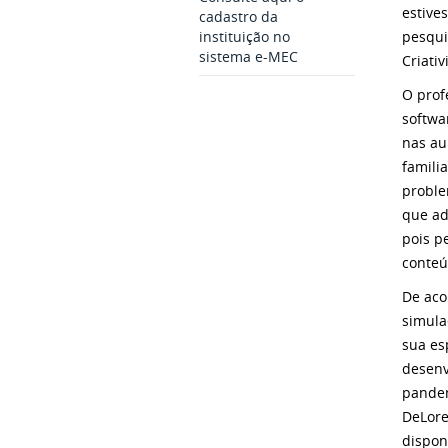
estive
cadastro da
pesqui
instituição no
sistema e-MEC
Criati
O prof
softwa
nas au
famili
proble
que ad
pois p
conteú
De aco
simula
sua es
desenv
pandem
DeLore
dispon