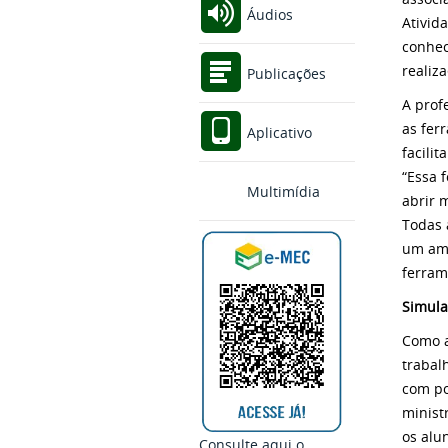
Áudios
Ativid
conhec
realiz
Publicações
A prof
as fer
Aplicativo
facili
“Essa 
Multimídia
abrir 
Todas 
um amb
ferram
Simula
Como a
trabal
com po
minist
os alu
Consulte aqui o