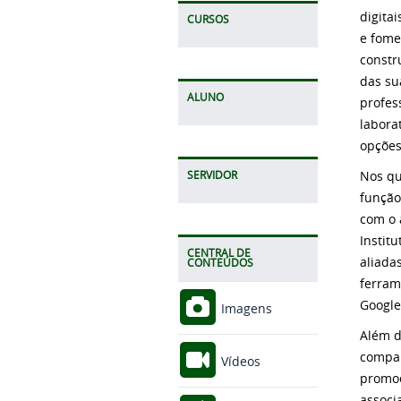
digita
CURSOS
e fome
constr
das su
ALUNO
profes
labora
opções
Nos qu
SERVIDOR
função
com o 
Instit
CENTRAL DE
aliada
CONTEÚDOS
ferram
Google 
Imagens
Além d
compar
Vídeos
promoç
associ