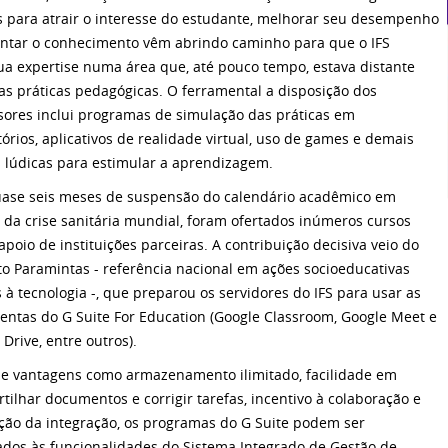
is para atrair o interesse do estudante, melhorar seu desempenho
ntar o conhecimento vêm abrindo caminho para que o IFS
ua expertise numa área que, até pouco tempo, estava distante
as práticas pedagógicas. O ferramental a disposição dos
sores inclui programas de simulação das práticas em
tórios, aplicativos de realidade virtual, uso de games e demais
 lúdicas para estimular a aprendizagem.
ase seis meses de suspensão do calendário acadêmico em
 da crise sanitária mundial, foram ofertados inúmeros cursos
apoio de instituições parceiras. A contribuição decisiva veio do
uto Paramintas - referência nacional em ações socioeducativas
s à tecnologia -, que preparou os servidores do IFS para usar as
entas do G Suite For Education (Google Classroom, Google Meet e
Drive, entre outros).
e vantagens como armazenamento ilimitado, facilidade em
tilhar documentos e corrigir tarefas, incentivo à colaboração e
ão da integração, os programas do G Suite podem ser
ados às funcionalidades do Sistema Integrado de Gestão de