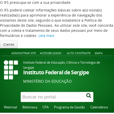
O IFS preocupa-se com a sua privacidade
O IFS poderá coletar informações básicas sobre a(s) visita(s)
realizada(s) para aprimorar a experiência de navegação dos
visitantes deste site, segundo o que estabelece a Política de
Privacidade de Dados Pessoais. Ao utilizar este site, você concorda
com a coleta e tratamento de seus dados pessoais por meio de
formulários e cookies.
Leia mais
Ciente
ADMINISTRAR SITE
ACESSIBILIDADE -
ALTO CONTRASTE
MAPA
A+
A
A-
Instituto Federal de Educação, Ciência e Tecnologia de
Sergipe
Instituto Federal de Sergipe
MINISTÉRIO DA EDUCAÇÃO
Webmail
Biblioteca
CPA
Programa de Gestão
Calendários