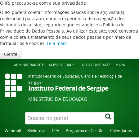
O IFS preocupa-se com a sua privacidade
O IFS poderá coletar informações básicas sobre a(s) visita(s)
realizada(s) para aprimorar a experiência de navegação dos
visitantes deste site, segundo o que estabelece a Política de
Privacidade de Dados Pessoais. Ao utilizar este site, você concorda
com a coleta e tratamento de seus dados pessoais por meio de
formulários e cookies.
Leia mais
Ciente
ADMINISTRAR SITE
ACESSIBILIDADE -
ALTO CONTRASTE
MAPA
A+
A
A-
Instituto Federal de Educação, Ciência e Tecnologia de
Sergipe
Instituto Federal de Sergipe
MINISTÉRIO DA EDUCAÇÃO
Webmail
Biblioteca
CPA
Programa de Gestão
Calendários